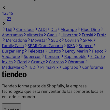
1
2
3
4
5
...
23
Lidl
Carrefour
ALDI
Dia
Alcampo
HiperDino
Ahorramas
Alimerka
Gadis
Hipercor
Eroski
Froiz
Mercadona
Movistar
SEUR
Coviran
SPAR
Family Cash
SPAR Gran Canaria
IKEA
Supeco
Burger King
Telepizza
Costco
Leroy Merlin
Pepco
Vodafone
Supercor
Consum
Rapimueble
El Corte
Inglés
Clarel
Orange
Correos
Obramat
MediaMarkt
TEDi
PrimaPrix
Caprabo
Conforama
Tiendeo forma parte de Shopfully, la empresa
tecnológica que está reinventando las compras locales
en todo el mundo.