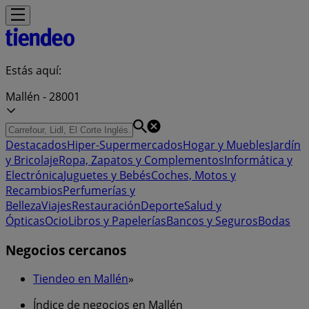
Estás aquí:
Mallén - 28001
Destacados
Hiper-Supermercados
Hogar y Muebles
Jardín
y Bricolaje
Ropa, Zapatos y Complementos
Informática y
Electrónica
Juguetes y Bebés
Coches, Motos y
Recambios
Perfumerías y
Belleza
Viajes
Restauración
Deporte
Salud y
Ópticas
Ocio
Libros y Papelerías
Bancos y Seguros
Bodas
Negocios cercanos
Tiendeo en Mallén
»
Índice de negocios en Mallén