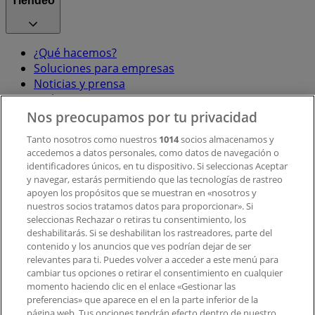
Tiendeo
¿Qué hacemos?
Soluciones para empresas
Noticias y prensa
Trabaja con nosotros
Nos preocupamos por tu privacidad
Contacto
Tanto nosotros como nuestros
1014
socios almacenamos y
accedemos a datos personales, como datos de navegación o
identificadores únicos, en tu dispositivo. Si seleccionas Aceptar
y navegar, estarás permitiendo que las tecnologías de rastreo
Contacto comercial y de marketing
apoyen los propósitos que se muestran en «nosotros y
Tienda mal colocada en el mapa
nuestros socios tratamos datos para proporcionar». Si
Notificar un folleto
seleccionas Rechazar o retiras tu consentimiento, los
deshabilitarás. Si se deshabilitan los rastreadores, parte del
¿Encontraste un problema en la web o en la
contenido y los anuncios que ves podrían dejar de ser
aplicación?
relevantes para ti. Puedes volver a acceder a este menú para
cambiar tus opciones o retirar el consentimiento en cualquier
momento haciendo clic en el enlace «Gestionar las
Índices
preferencias» que aparece en el en la parte inferior de la
página web. Tus opciones tendrán efecto dentro de nuestro