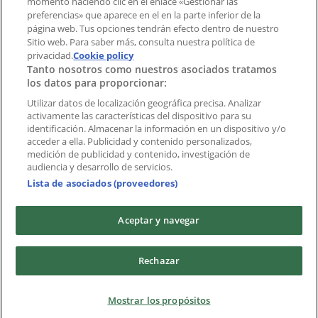
momento haciendo clic en el enlace «Gestionar las
Índices
preferencias» que aparece en el en la parte inferior de la
página web. Tus opciones tendrán efecto dentro de nuestro
Sitio web. Para saber más, consulta nuestra política de
Marcas
privacidad.
Cookie policy
Tanto nosotros como nuestros asociados tratamos
Negocios
los datos para proporcionar:
Negocios cercanos
Productos
Utilizar datos de localización geográfica precisa. Analizar
activamente las características del dispositivo para su
Ciudades
identificación. Almacenar la información en un dispositivo y/o
acceder a ella. Publicidad y contenido personalizados,
Descargar la APP Tiendeo
medición de publicidad y contenido, investigación de
audiencia y desarrollo de servicios.
Lista de asociados (proveedores)
Aceptar y navegar
Copyright © Tiendeo ® 2026 · Shopfully Marketing S.L.U. –
Rechazar
Palau de Mar – 08039 Barcelona, Spain
Términos y condiciones
Política de privacidad
Mostrar los propósitos
Gestionar cookies