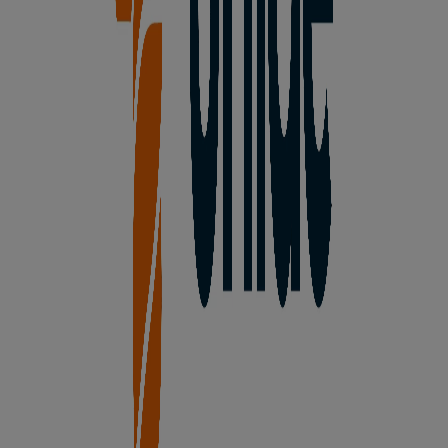
Abierto
Unide Supermercados
Plaza Sta. Teresa, 20, Maello
17.5 km
Abierto
Otros negocios de Hiper-
Supermercados en Martín Muñoz
de las Posadas