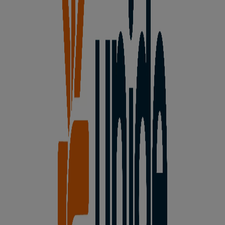
Tiendas más cercanas
Unide Supermercados
Morales,12, Martín Muñoz De Las Posadas
186 m
Abierto
Unide Supermercados
Calle Valladolid,6, Sanchidrián
11.4 km