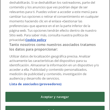
deshabilitarás. Si se deshabilitan los rastreadores, parte del
¿Encontraste un problema en la web o en la
contenido y los anuncios que ves podrían dejar de ser
aplicación?
relevantes para ti. Puedes volver a acceder a este menú para
cambiar tus opciones o retirar el consentimiento en cualquier
momento haciendo clic en el enlace «Gestionar las
Índices
preferencias» que aparece en el en la parte inferior de la
página web. Tus opciones tendrán efecto dentro de nuestro
Sitio web. Para saber más, consulta nuestra política de
Marcas
privacidad.
Cookie policy
Tanto nosotros como nuestros asociados tratamos
Negocios
los datos para proporcionar:
Negocios cercanos
Productos
Utilizar datos de localización geográfica precisa. Analizar
activamente las características del dispositivo para su
Ciudades
identificación. Almacenar la información en un dispositivo y/o
acceder a ella. Publicidad y contenido personalizados,
Descargar la APP Tiendeo
medición de publicidad y contenido, investigación de
audiencia y desarrollo de servicios.
Lista de asociados (proveedores)
Aceptar y navegar
Copyright © Tiendeo ® 2026 · Shopfully Marketing S.L.U. –