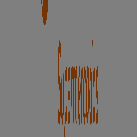
Unide Supermercados
Bienvenido a la tienda de
Unide Supermercados
en
Tiendeo, donde podrás descubrir las mejores
ofertas
,
promociones
y
catálogos
de esta destacada marca del
sector de
Hiper-Supermercados
. Nuestra tienda física
está ubicada en
Morales,12
,
Martín Muñoz de las
Posadas
, y en ella encontrarás una amplia gama de
productos de calidad que te permitirán ahorrar durante
todo el
agosto de 2026
.
En Tiendeo te ofrecemos toda la información actualizada
sobre
Unide Supermercados
, como los horarios de
apertura, las ofertas exclusivas y la ubicación exacta de
la tienda en
Morales,12
. Además, tendrás acceso a los
últimos catálogos de
Unide Supermercados
, donde
podrás descubrir las promociones más recientes y
aprovechar grandes descuentos en productos de
Hiper-
Supermercados
para tus compras en
Martín Muñoz de
las Posadas
.