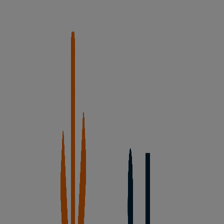
Unide Supermercados
Este verano tus ofertas más a mano.
Caduca el 19/8
Esta tienda de Unide Supermercados tiene los siguientes
horarios: Domingo 10:00 - 12:00, Lunes 09:00 - 14:00 /
17:00 - 20:00, Martes 09:00 - 14:00 / 17:00 - 20:00,
Miércoles 09:00 - 14:00 / 17:00 - 20:00, Jueves 09:00 - 14:00
/ 17:00 - 20:00, Viernes 09:00 - 14:00 / 17:00 - 20:00,
Sábado 09:00 - 14:00 / 17:00 - 20:00
Actualmente hay 1 catálogos disponibles en esta tienda
de Unide Supermercados.
Navega por el último catálogo de Unide Supermercados
en Morales,12 Este verano tus ofertas más a mano. que
es válido del 30/7/2026 al 19/8/2026 y no pares de
ahorrar.