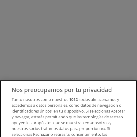
Tiendeo forma parte de Shopfully, la empresa
tecnológica que está reinventando las compras locales
en todo el mundo.
Tiendeo
¿Qué hacemos?
Soluciones para empresas
Noticias y prensa
Trabaja con nosotros
Nos preocupamos por tu privacidad
Contacto
Tanto nosotros como nuestros
1012
socios almacenamos y
accedemos a datos personales, como datos de navegación o
identificadores únicos, en tu dispositivo. Si seleccionas Aceptar
y navegar, estarás permitiendo que las tecnologías de rastreo
Contacto comercial y de marketing
apoyen los propósitos que se muestran en «nosotros y
Tienda mal colocada en el mapa
nuestros socios tratamos datos para proporcionar». Si
Notificar un folleto
seleccionas Rechazar o retiras tu consentimiento, los