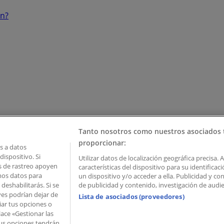
ón?
Tanto nosotros como nuestros asociados 
proporcionar:
 a datos
ispositivo. Si
Utilizar datos de localización geográfica precisa. 
as de rastreo apoyen
características del dispositivo para su identifica
mos datos para
un dispositivo y/o acceder a ella. Publicidad y c
deshabilitarás. Si se
de publicidad y contenido, investigación de audien
ves podrían dejar de
Lista de asociados (proveedores)
iar tus opciones o
lace «Gestionar las
 Palau de Mar – 08039 Barcelona, Spain
 Tus opciones tendrán