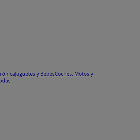
trónica
Juguetes y Bebés
Coches, Motos y
odas