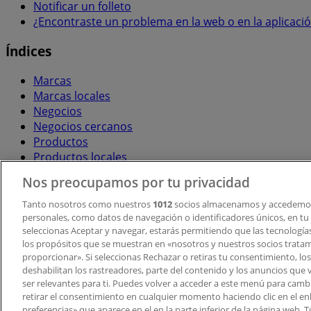
Notificar un folleto
¿Encontraste un problema en la web o en la aplicaci
Índices
Marcas
Marcas locales
Negocios
Negocios cercanos
Productos
Productos locales
Ciudades
Nos preocupamos por tu privacidad
Descargar la APP Tiendeo
Tanto nosotros como nuestros
1012
socios almacenamos y accedemos
personales, como datos de navegación o identificadores únicos, en tu d
seleccionas Aceptar y navegar, estarás permitiendo que las tecnologí
los propósitos que se muestran en «nosotros y nuestros socios trata
proporcionar». Si seleccionas Rechazar o retiras tu consentimiento, los 
deshabilitan los rastreadores, parte del contenido y los anuncios que 
ser relevantes para ti. Puedes volver a acceder a este menú para camb
retirar el consentimiento en cualquier momento haciendo clic en el en
Copyright © Tiendeo ® 2026 · Shopfully Marketing S.L.U. –
preferencias» que aparece en el en la parte inferior de la página web.