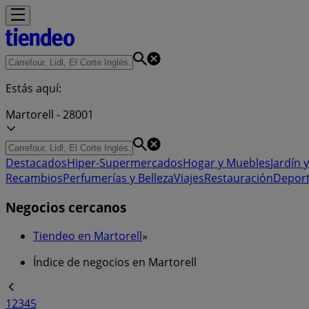
Estás aquí:
Martorell - 28001
Destacados
Hiper-Supermercados
Hogar y Muebles
Jardín y
Recambios
Perfumerías y Belleza
Viajes
Restauración
Depor
Negocios cercanos
Tiendeo en Martorell
»
Índice de negocios en Martorell
1
2
3
4
5