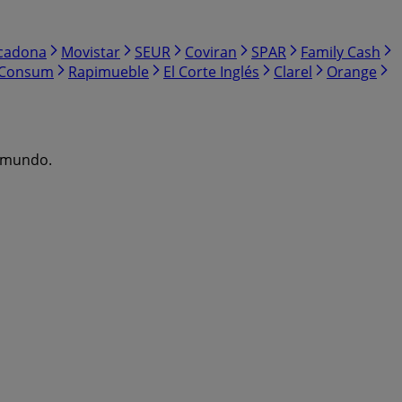
cadona
Movistar
SEUR
Coviran
SPAR
Family Cash
Consum
Rapimueble
El Corte Inglés
Clarel
Orange
l mundo.