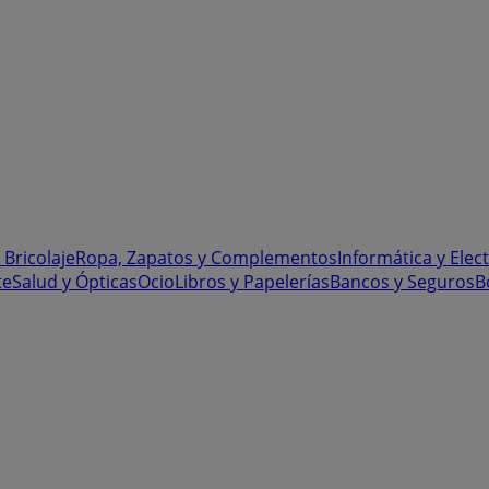
 Bricolaje
Ropa, Zapatos y Complementos
Informática y Elec
te
Salud y Ópticas
Ocio
Libros y Papelerías
Bancos y Seguros
B