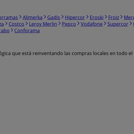
orramas
Alimerka
Gadis
Hipercor
Eroski
Froiz
Mer
za
Costco
Leroy Merlin
Pepco
Vodafone
Supercor
rabo
Conforama
ógica que está reinventando las compras locales en todo e