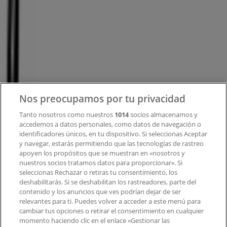
¿Qué hacemos?
Soluciones para empresas
Noticias y prensa
Trabaja con nosotros
Contacto
Nos preocupamos por tu privacidad
Tanto nosotros como nuestros
1014
socios almacenamos y
accedemos a datos personales, como datos de navegación o
Contacto comercial y de marketing
identificadores únicos, en tu dispositivo. Si seleccionas Aceptar
Tienda mal colocada en el mapa
y navegar, estarás permitiendo que las tecnologías de rastreo
Notificar un folleto
apoyen los propósitos que se muestran en «nosotros y
¿Encontraste un problema en la web o en la
nuestros socios tratamos datos para proporcionar». Si
aplicación?
seleccionas Rechazar o retiras tu consentimiento, los
deshabilitarás. Si se deshabilitan los rastreadores, parte del
contenido y los anuncios que ves podrían dejar de ser
Índices
relevantes para ti. Puedes volver a acceder a este menú para
cambiar tus opciones o retirar el consentimiento en cualquier
momento haciendo clic en el enlace «Gestionar las