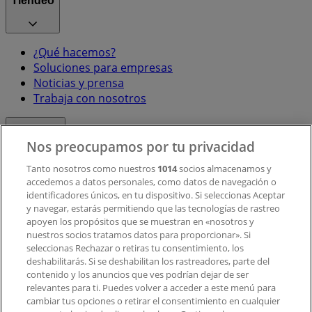
Tiendeo
¿Qué hacemos?
Soluciones para empresas
Noticias y prensa
Trabaja con nosotros
Contacto
Nos preocupamos por tu privacidad
Tanto nosotros como nuestros
1014
socios almacenamos y
accedemos a datos personales, como datos de navegación o
Contacto comercial y de marketing
identificadores únicos, en tu dispositivo. Si seleccionas Aceptar
Tienda mal colocada en el mapa
y navegar, estarás permitiendo que las tecnologías de rastreo
Notificar un folleto
apoyen los propósitos que se muestran en «nosotros y
¿Encontraste un problema en la web o en la
nuestros socios tratamos datos para proporcionar». Si
aplicación?
seleccionas Rechazar o retiras tu consentimiento, los
deshabilitarás. Si se deshabilitan los rastreadores, parte del
contenido y los anuncios que ves podrían dejar de ser
Índices
relevantes para ti. Puedes volver a acceder a este menú para
cambiar tus opciones o retirar el consentimiento en cualquier