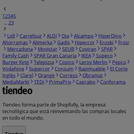
1
2
3
4
5
...
23
Lidl
Carrefour
ALDI
Dia
Alcampo
HiperDino
Ahorramas
Alimerka
Gadis
Hipercor
Eroski
Froiz
Mercadona
Movistar
SEUR
Coviran
SPAR
Family Cash
SPAR Gran Canaria
IKEA
Supeco
Burger King
Telepizza
Costco
Leroy Merlin
Pepco
Vodafone
Supercor
Consum
Rapimueble
El Corte
Inglés
Clarel
Orange
Correos
Obramat
MediaMarkt
TEDi
PrimaPrix
Caprabo
Conforama
Tiendeo forma parte de Shopfully, la empresa
tecnológica que está reinventando las compras locales
en todo el mundo.