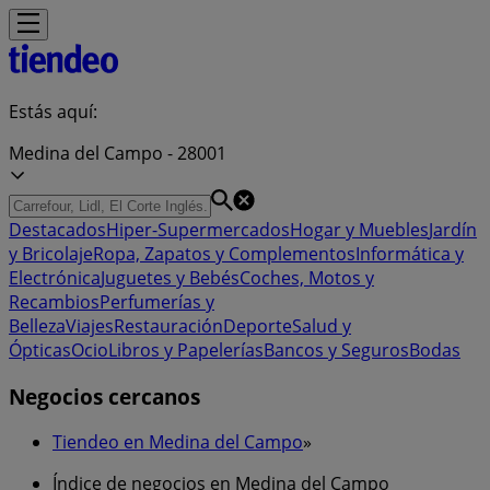
Estás aquí:
Medina del Campo - 28001
Destacados
Hiper-Supermercados
Hogar y Muebles
Jardín
y Bricolaje
Ropa, Zapatos y Complementos
Informática y
Electrónica
Juguetes y Bebés
Coches, Motos y
Recambios
Perfumerías y
Belleza
Viajes
Restauración
Deporte
Salud y
Ópticas
Ocio
Libros y Papelerías
Bancos y Seguros
Bodas
Negocios cercanos
Tiendeo en Medina del Campo
»
Índice de negocios en Medina del Campo