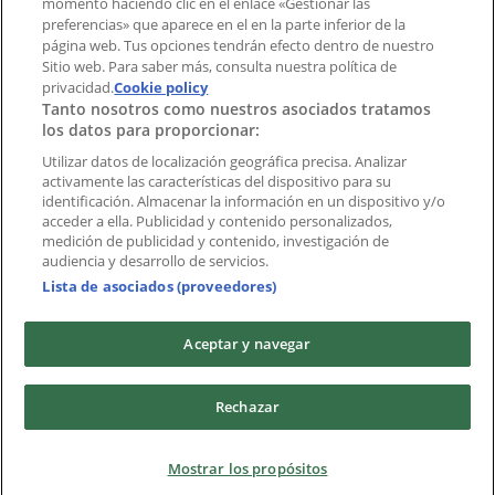
momento haciendo clic en el enlace «Gestionar las
preferencias» que aparece en el en la parte inferior de la
Marcas
página web. Tus opciones tendrán efecto dentro de nuestro
Marcas locales
Sitio web. Para saber más, consulta nuestra política de
privacidad.
Negocios
Cookie policy
Tanto nosotros como nuestros asociados tratamos
Negocios cercanos
los datos para proporcionar:
Productos
Productos locales
Utilizar datos de localización geográfica precisa. Analizar
activamente las características del dispositivo para su
Ciudades
identificación. Almacenar la información en un dispositivo y/o
acceder a ella. Publicidad y contenido personalizados,
Descargar la APP Tiendeo
medición de publicidad y contenido, investigación de
audiencia y desarrollo de servicios.
Lista de asociados (proveedores)
Aceptar y navegar
Copyright © Tiendeo ® 2026 · Shopfully Marketing S.L.U. –
Rechazar
Palau de Mar – 08039 Barcelona, Spain
Términos y condiciones
Política de privacidad
Mostrar los propósitos
Gestionar cookies