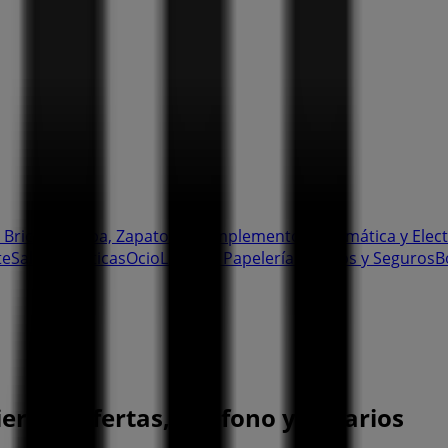
 Bricolaje
Ropa, Zapatos y Complementos
Informática y Elec
te
Salud y Ópticas
Ocio
Libros y Papelerías
Bancos y Seguros
B
eres - Ofertas, teléfono y horarios