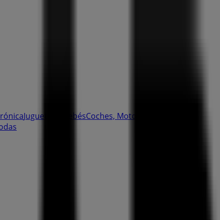
trónica
Juguetes y Bebés
Coches, Motos y
odas