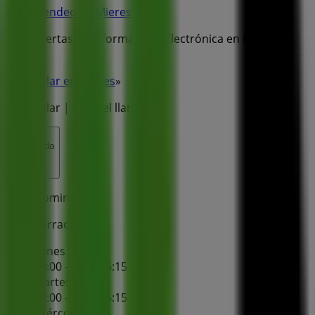
Tiendeo en Mieres
»
Ofertas de Informática y Electrónica en Mieres
»
Milar en Mieres
»
Milar | Manuel llaneza, 46
Cerrado
Domingo
Cerrado
Lunes
10:00 - 13:30
16:15 - 20:00
Martes
10:00 - 13:30
16:15 - 20:00
Miércoles