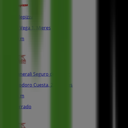
Telepizza
La Vega 1, Mieres
90 m
Generali Seguro de Hogar
Teodoro Cuesta, 22, Mieres
94 m
Cerrado