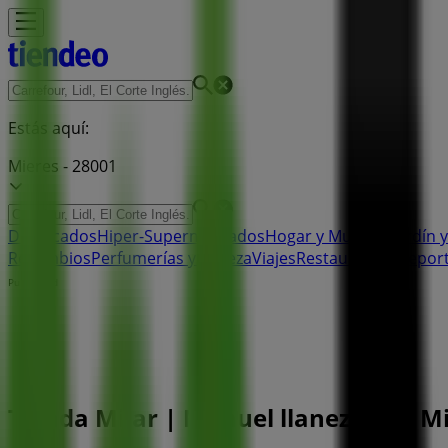
Estás aquí:
Mieres - 28001
Destacados
Hiper-Supermercados
Hogar y Muebles
Jardín y
Recambios
Perfumerías y Belleza
Viajes
Restauración
Depor
Publicidad
Tienda Milar | Manuel llaneza, 46, Mi