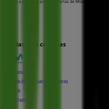
Estamos a punto de publicar ofertas de Milar
Publicidad
Tiendas más cercanas
Movistar
Calle Manuel Llaneza, 3, Mieres
34 m
Cerrado