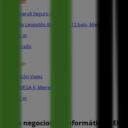
Generali Seguro de Hogar
Calle Leopoldo Alas Clarin, 12 bajo, Mieres
101 m
Cerrado
Halcón Viajes
LA VEGA 6, Mieres
107 m
Otros negocios de Informática y Elec