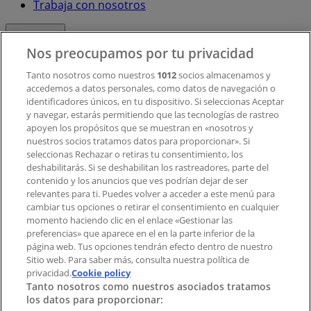
Trabaja con nosotros
Contacto
Nos preocupamos por tu privacidad
Tanto nosotros como nuestros
1012
socios almacenamos y
accedemos a datos personales, como datos de navegación o
Contacto comercial y de marketing
identificadores únicos, en tu dispositivo. Si seleccionas Aceptar
Tienda mal colocada en el mapa
y navegar, estarás permitiendo que las tecnologías de rastreo
Notificar un folleto
apoyen los propósitos que se muestran en «nosotros y
¿Encontraste un problema en la web o en la
nuestros socios tratamos datos para proporcionar». Si
aplicación?
seleccionas Rechazar o retiras tu consentimiento, los
deshabilitarás. Si se deshabilitan los rastreadores, parte del
contenido y los anuncios que ves podrían dejar de ser
Índices
relevantes para ti. Puedes volver a acceder a este menú para
cambiar tus opciones o retirar el consentimiento en cualquier
momento haciendo clic en el enlace «Gestionar las
preferencias» que aparece en el en la parte inferior de la
Marcas
página web. Tus opciones tendrán efecto dentro de nuestro
Marcas locales
Sitio web. Para saber más, consulta nuestra política de
Negocios
privacidad.
Cookie policy
Tanto nosotros como nuestros asociados tratamos
Negocios cercanos
los datos para proporcionar:
Productos