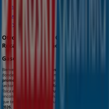
143 m
Abierto
Otros negocios de Coches, Motos y
Recambios en Miño
Gasolinera Eroski
Bienvenido a la tienda de
Gasolinera Eroski
en Tiendeo,
donde podrás descubrir las mejores
ofertas
,
promociones
y
catálogos
de esta destacada marca del
sector de
Coches, Motos y Recambios
. Nuestra tienda
física está ubicada en
Rua Pumariega 10
,
Miño
, y en ella
encontrarás una amplia gama de productos de calidad
que te permitirán ahorrar durante todo el
agosto de
2026
.