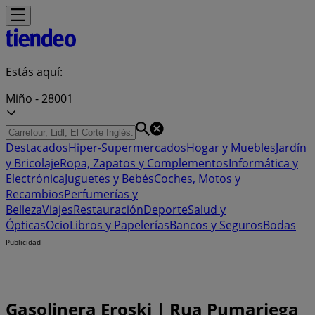
Estás aquí:
Miño - 28001
Destacados
Hiper-Supermercados
Hogar y Muebles
Jardín
y Bricolaje
Ropa, Zapatos y Complementos
Informática y
Electrónica
Juguetes y Bebés
Coches, Motos y
Recambios
Perfumerías y
Belleza
Viajes
Restauración
Deporte
Salud y
Ópticas
Ocio
Libros y Papelerías
Bancos y Seguros
Bodas
Publicidad
Gasolinera Eroski | Rua Pumariega