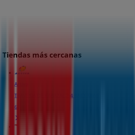
Tiendas más cercanas
Activa
TRAVESIA DE RABAZAL,2-4 BAJO, Miño
63 m