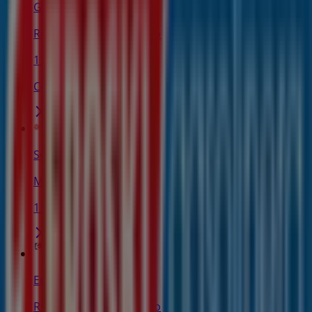
Gasolinera Eroski
Rua Pumariega 10, Miño
111 m
Cerrado
Soltour
MERCADO, 9, MIÑO
111 m
Eroski
Rua Pumariega 10, Miño