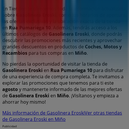
En Tiendeo te ofrecemos toda la información actualizada
sobre
Gasolinera Eroski
, como los horarios de apertura,
las ofertas exclusivas y la ubicación exacta de la tienda
en
Rua Pumariega 10
. Además, tendrás acceso a los
últimos catálogos de
Gasolinera Eroski
, donde podrás
descubrir las promociones más recientes y aprovechar
grandes descuentos en productos de
Coches, Motos y
Recambios
para tus compras en
Miño
.
No pierdas la oportunidad de visitar la tienda de
Gasolinera Eroski
en
Rua Pumariega 10
para disfrutar
de una experiencia de compra completa. Te invitamos a
explorar las promociones que tenemos para ti este
agosto
y mantenerte informado de las mejores ofertas
de
Gasolinera Eroski
en
Miño
. ¡Visítanos y empieza a
ahorrar hoy mismo!
Más información de Gasolinera Eroski
Ver otras tiendas
de Gasolinera Eroski en Miño
Publicidad