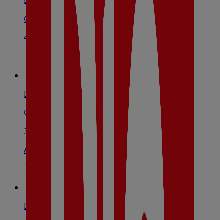
Dia
Calle Cultura, 11, Molina de Segura
40 m
Dia
C/ Mayor, 128, Molina De Segura
336 m
Abierto
Dia