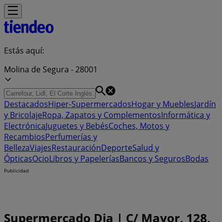
Estás aquí:
Molina de Segura - 28001
Destacados
Hiper-Supermercados
Hogar y Muebles
Jardín
y Bricolaje
Ropa, Zapatos y Complementos
Informática y
Electrónica
Juguetes y Bebés
Coches, Motos y
Recambios
Perfumerías y
Belleza
Viajes
Restauración
Deporte
Salud y
Ópticas
Ocio
Libros y Papelerías
Bancos y Seguros
Bodas
Publicidad
Supermercado Dia | C/ Mayor, 128,