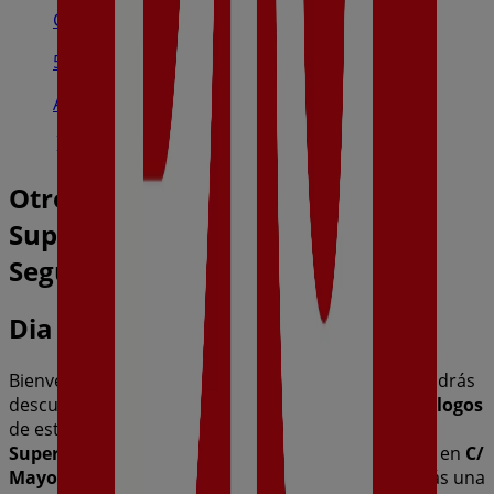
Cr. De Archena, Nº30, Lorquí
5.6 km
Abierto
Otros negocios de Hiper-
Supermercados en Molina de
Segura
Dia
Bienvenido a la tienda de
Dia
en Tiendeo, donde podrás
descubrir las mejores
ofertas
,
promociones
y
catálogos
de esta destacada marca del sector de
Hiper-
Supermercados
. Nuestra tienda física está ubicada en
C/
Mayor, 128
,
Molina de Segura
, y en ella encontrarás una