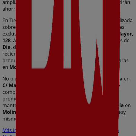
amplia gama de productos de calidad que te permitirán
ahorrar durante todo el
agosto de 2026
.
En Tiendeo te ofrecemos toda la información actualizada
sobre
Dia
, como los horarios de apertura, las ofertas
exclusivas y la ubicación exacta de la tienda en
C/ Mayor,
128
. Además, tendrás acceso a los últimos catálogos de
Dia
, donde podrás descubrir las promociones más
recientes y aprovechar grandes descuentos en
productos de
Hiper-Supermercados
para tus compras
en
Molina de Segura
.
No pierdas la oportunidad de visitar la tienda de
Dia
en
C/ Mayor, 128
para disfrutar de una experiencia de
compra completa. Te invitamos a explorar las
promociones que tenemos para ti este
agosto
y
mantenerte informado de las mejores ofertas de
Dia
en
Molina de Segura
. ¡Visítanos y empieza a ahorrar hoy
mismo!
Más información de Dia
Ver otras tiendas de Dia en