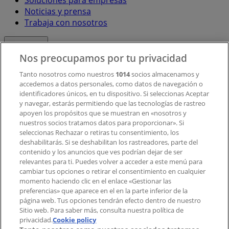
Noticias y prensa
Trabaja con nosotros
Contacto
Nos preocupamos por tu privacidad
Tanto nosotros como nuestros
1014
socios almacenamos y
accedemos a datos personales, como datos de navegación o
Contacto comercial y de marketing
identificadores únicos, en tu dispositivo. Si seleccionas Aceptar
Tienda mal colocada en el mapa
y navegar, estarás permitiendo que las tecnologías de rastreo
Notificar un folleto
apoyen los propósitos que se muestran en «nosotros y
¿Encontraste un problema en la web o en la
nuestros socios tratamos datos para proporcionar». Si
aplicación?
seleccionas Rechazar o retiras tu consentimiento, los
deshabilitarás. Si se deshabilitan los rastreadores, parte del
contenido y los anuncios que ves podrían dejar de ser
Índices
relevantes para ti. Puedes volver a acceder a este menú para
cambiar tus opciones o retirar el consentimiento en cualquier
momento haciendo clic en el enlace «Gestionar las
preferencias» que aparece en el en la parte inferior de la
Marcas
página web. Tus opciones tendrán efecto dentro de nuestro
Marcas locales
Sitio web. Para saber más, consulta nuestra política de
Negocios
privacidad.
Cookie policy