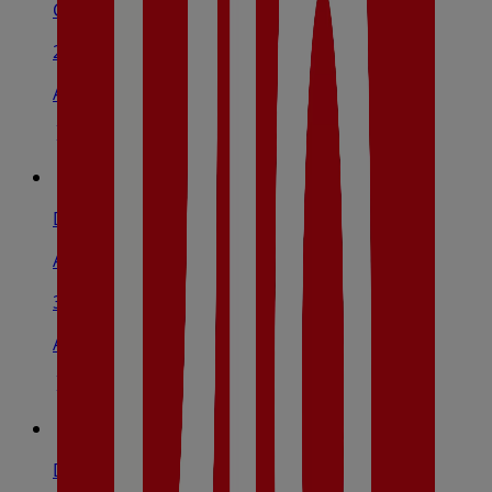
Cr. Nacional 334 , S/Nº, Alguazas
2.3 km
Abierto
Dia
Av Diputacion Nº 10, Torres De Cotillas
3.4 km
Abierto
Dia