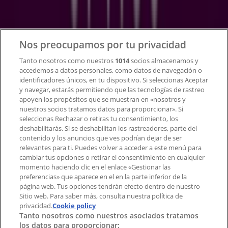
Trabaja con nosotros
Contacto
Nos preocupamos por tu privacidad
Tanto nosotros como nuestros
1014
socios almacenamos y
accedemos a datos personales, como datos de navegación o
Contacto comercial y de marketing
identificadores únicos, en tu dispositivo. Si seleccionas Aceptar
Tienda mal colocada en el mapa
y navegar, estarás permitiendo que las tecnologías de rastreo
Notificar un folleto
apoyen los propósitos que se muestran en «nosotros y
¿Encontraste un problema en la web o en la
nuestros socios tratamos datos para proporcionar». Si
aplicación?
seleccionas Rechazar o retiras tu consentimiento, los
deshabilitarás. Si se deshabilitan los rastreadores, parte del
contenido y los anuncios que ves podrían dejar de ser
Índices
relevantes para ti. Puedes volver a acceder a este menú para
cambiar tus opciones o retirar el consentimiento en cualquier
momento haciendo clic en el enlace «Gestionar las
preferencias» que aparece en el en la parte inferior de la
Marcas
página web. Tus opciones tendrán efecto dentro de nuestro
Marcas locales
Sitio web. Para saber más, consulta nuestra política de
Negocios
privacidad.
Cookie policy
Tanto nosotros como nuestros asociados tratamos
Negocios cercanos
los datos para proporcionar: