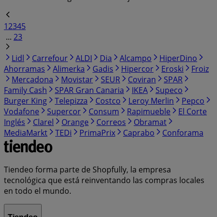
1
2
3
4
5
...
23
Lidl
Carrefour
ALDI
Dia
Alcampo
HiperDino
Ahorramas
Alimerka
Gadis
Hipercor
Eroski
Froiz
Mercadona
Movistar
SEUR
Coviran
SPAR
Family Cash
SPAR Gran Canaria
IKEA
Supeco
Burger King
Telepizza
Costco
Leroy Merlin
Pepco
Vodafone
Supercor
Consum
Rapimueble
El Corte
Inglés
Clarel
Orange
Correos
Obramat
MediaMarkt
TEDi
PrimaPrix
Caprabo
Conforama
Tiendeo forma parte de Shopfully, la empresa
tecnológica que está reinventando las compras locales
en todo el mundo.