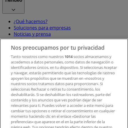
Tiendeo
¿Qué hacemos?
Soluciones para empresas
Noticias y prensa
Trabaja con nosotros
Nos preocupamos por tu privacidad
Contacto
Tanto nosotros como nuestros
1014
socios almacenamos y
accedemos a datos personales, como datos de navegación o
identificadores únicos, en tu dispositivo. Si seleccionas Aceptar
y navegar, estarás permitiendo que las tecnologías de rastreo
Contacto comercial y de marketing
apoyen los propósitos que se muestran en «nosotros y
Tienda mal colocada en el mapa
nuestros socios tratamos datos para proporcionar». Si
Notificar un folleto
seleccionas Rechazar o retiras tu consentimiento, los
deshabilitarás. Si se deshabilitan los rastreadores, parte del
¿Encontraste un problema en la web o en la
contenido y los anuncios que ves podrían dejar de ser
aplicación?
relevantes para ti. Puedes volver a acceder a este menú para
cambiar tus opciones o retirar el consentimiento en cualquier
momento haciendo clic en el enlace «Gestionar las
Índices
preferencias» que aparece en el en la parte inferior de la
página web. Tus opciones tendrán efecto dentro de nuestro