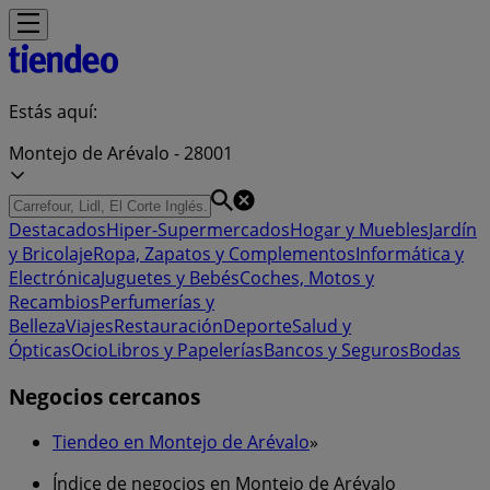
Estás aquí:
Montejo de Arévalo - 28001
Destacados
Hiper-Supermercados
Hogar y Muebles
Jardín
y Bricolaje
Ropa, Zapatos y Complementos
Informática y
Electrónica
Juguetes y Bebés
Coches, Motos y
Recambios
Perfumerías y
Belleza
Viajes
Restauración
Deporte
Salud y
Ópticas
Ocio
Libros y Papelerías
Bancos y Seguros
Bodas
Negocios cercanos
Tiendeo en Montejo de Arévalo
»
Índice de negocios en Montejo de Arévalo