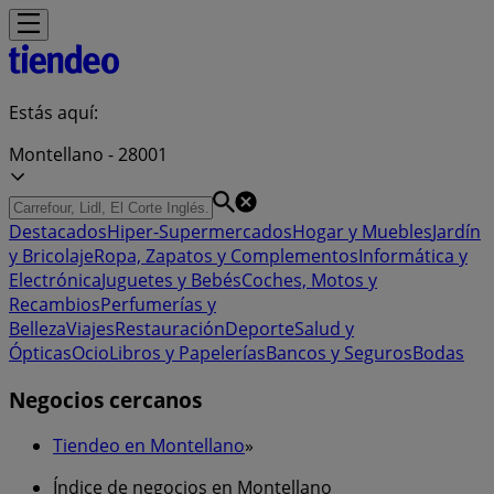
Estás aquí:
Montellano - 28001
Destacados
Hiper-Supermercados
Hogar y Muebles
Jardín
y Bricolaje
Ropa, Zapatos y Complementos
Informática y
Electrónica
Juguetes y Bebés
Coches, Motos y
Recambios
Perfumerías y
Belleza
Viajes
Restauración
Deporte
Salud y
Ópticas
Ocio
Libros y Papelerías
Bancos y Seguros
Bodas
Negocios cercanos
Tiendeo en Montellano
»
Índice de negocios en Montellano