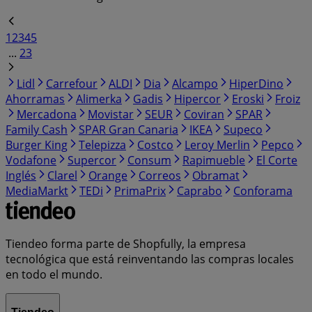
1
2
3
4
5
...
23
Lidl
Carrefour
ALDI
Dia
Alcampo
HiperDino
Ahorramas
Alimerka
Gadis
Hipercor
Eroski
Froiz
Mercadona
Movistar
SEUR
Coviran
SPAR
Family Cash
SPAR Gran Canaria
IKEA
Supeco
Burger King
Telepizza
Costco
Leroy Merlin
Pepco
Vodafone
Supercor
Consum
Rapimueble
El Corte
Inglés
Clarel
Orange
Correos
Obramat
MediaMarkt
TEDi
PrimaPrix
Caprabo
Conforama
Tiendeo forma parte de Shopfully, la empresa
tecnológica que está reinventando las compras locales
en todo el mundo.