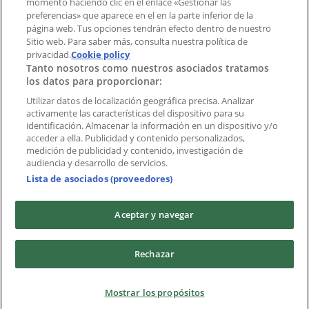
momento haciendo clic en el enlace «Gestionar las
preferencias» que aparece en el en la parte inferior de la
Marcas
página web. Tus opciones tendrán efecto dentro de nuestro
Marcas locales
Sitio web. Para saber más, consulta nuestra política de
privacidad.
Negocios
Cookie policy
Tanto nosotros como nuestros asociados tratamos
Negocios cercanos
los datos para proporcionar:
Productos
Productos locales
Utilizar datos de localización geográfica precisa. Analizar
activamente las características del dispositivo para su
Ciudades
identificación. Almacenar la información en un dispositivo y/o
acceder a ella. Publicidad y contenido personalizados,
Descargar la APP Tiendeo
medición de publicidad y contenido, investigación de
audiencia y desarrollo de servicios.
Lista de asociados (proveedores)
Aceptar y navegar
Copyright © Tiendeo ® 2026 · Shopfully Marketing S.L.U. –
Rechazar
Palau de Mar – 08039 Barcelona, Spain
Términos y condiciones
Política de privacidad
Mostrar los propósitos
Gestionar cookies