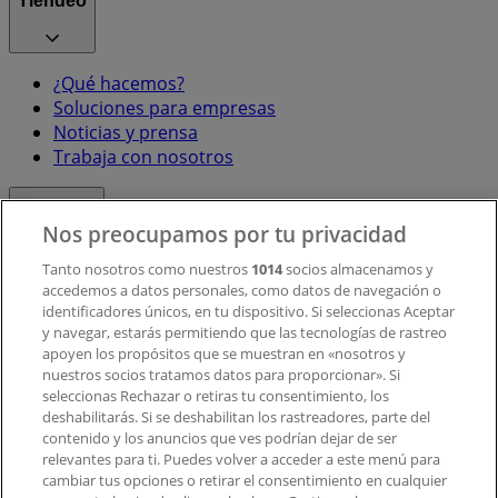
Tiendeo
¿Qué hacemos?
Soluciones para empresas
Noticias y prensa
Trabaja con nosotros
Contacto
Nos preocupamos por tu privacidad
Tanto nosotros como nuestros
1014
socios almacenamos y
accedemos a datos personales, como datos de navegación o
Contacto comercial y de marketing
identificadores únicos, en tu dispositivo. Si seleccionas Aceptar
Tienda mal colocada en el mapa
y navegar, estarás permitiendo que las tecnologías de rastreo
Notificar un folleto
apoyen los propósitos que se muestran en «nosotros y
¿Encontraste un problema en la web o en la
nuestros socios tratamos datos para proporcionar». Si
aplicación?
seleccionas Rechazar o retiras tu consentimiento, los
deshabilitarás. Si se deshabilitan los rastreadores, parte del
contenido y los anuncios que ves podrían dejar de ser
Índices
relevantes para ti. Puedes volver a acceder a este menú para
cambiar tus opciones o retirar el consentimiento en cualquier