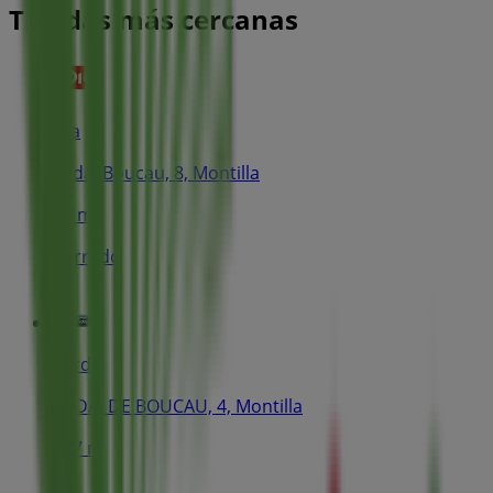
Tiendas más cercanas
Dia
Avda. Boucau, 8, Montilla
85 m
Cerrado
Ford
AVDA. DE BOUCAU, 4, Montilla
117 m