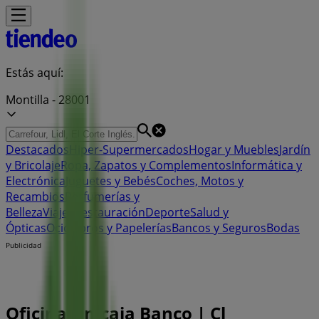
Estás aquí:
Montilla - 28001
Destacados
Hiper-Supermercados
Hogar y Muebles
Jardín
y Bricolaje
Ropa, Zapatos y Complementos
Informática y
Electrónica
Juguetes y Bebés
Coches, Motos y
Recambios
Perfumerías y
Belleza
Viajes
Restauración
Deporte
Salud y
Ópticas
Ocio
Libros y Papelerías
Bancos y Seguros
Bodas
Publicidad
Oficina Unicaja Banco | Cl