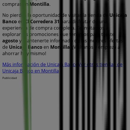
compras en
Montilla
.
No pierdas la oportunidad de visitar la tienda de
Unicaja
Banco
en
Cl Corredera 31
para disfrutar de una
experiencia de compra completa. Te invitamos a
explorar las promociones que tenemos para ti este
agosto
y mantenerte informado de las mejores ofertas
de
Unicaja Banco
en
Montilla
. ¡Visítanos y empieza a
ahorrar hoy mismo!
Más información de Unicaja Banco
Ver otras tiendas de
Unicaja Banco en Montilla
Publicidad