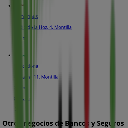
Gambrinus
C/ Rio de la Hoz, 4, Montilla
196 m
Mercadona
C/ Parra, 11, Montilla
258 m
Cerrado
Otros negocios de Bancos y Seguros