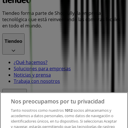
Tiendeo forma parte de Shopfully, la empresa
tecnológica que está reinventando las compras locales
en todo el mundo.
Tiendeo
¿Qué hacemos?
Soluciones para empresas
Noticias y prensa
Trabaja con nosotros
Contacto
Nos preocupamos por tu privacidad
Tanto nosotros como nuestros
1012
socios almacenamos y
accedemos a datos personales, como datos de navegación o
Contacto comercial y de marketing
identificadores únicos, en tu dispositivo. Si seleccionas Aceptar
Tienda mal colocada en el mapa
y navegar, estarás permitiendo que las tecnologías de rastreo