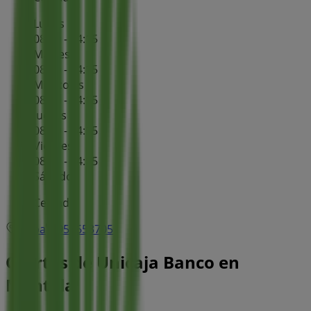
Lunes
08:30 - 14:15
Martes
08:30 - 14:15
Miércoles
08:30 - 14:15
Jueves
08:30 - 14:15
Viernes
08:30 - 14:15
Sábado
Cerrado
Mapa
957653705
Ofertas de Unicaja Banco en
Montilla