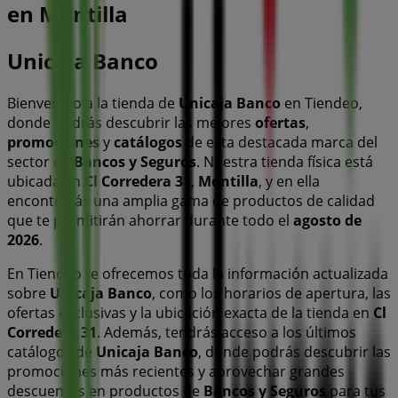
en Montilla
Unicaja Banco
Bienvenido a la tienda de
Unicaja Banco
en Tiendeo,
donde podrás descubrir las mejores
ofertas
,
promociones
y
catálogos
de esta destacada marca del
sector de
Bancos y Seguros
. Nuestra tienda física está
ubicada en
Cl Corredera 31
,
Montilla
, y en ella
encontrarás una amplia gama de productos de calidad
que te permitirán ahorrar durante todo el
agosto de
2026
.
En Tiendeo te ofrecemos toda la información actualizada
sobre
Unicaja Banco
, como los horarios de apertura, las
ofertas exclusivas y la ubicación exacta de la tienda en
Cl
Corredera 31
. Además, tendrás acceso a los últimos
catálogos de
Unicaja Banco
, donde podrás descubrir las
promociones más recientes y aprovechar grandes
descuentos en productos de
Bancos y Seguros
para tus