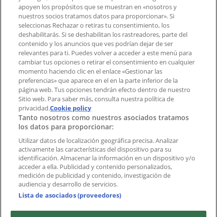
Notificar un folleto
apoyen los propósitos que se muestran en «nosotros y
¿Encontraste un problema en la web o en la
nuestros socios tratamos datos para proporcionar». Si
aplicación?
seleccionas Rechazar o retiras tu consentimiento, los
deshabilitarás. Si se deshabilitan los rastreadores, parte del
contenido y los anuncios que ves podrían dejar de ser
Índices
relevantes para ti. Puedes volver a acceder a este menú para
cambiar tus opciones o retirar el consentimiento en cualquier
momento haciendo clic en el enlace «Gestionar las
preferencias» que aparece en el en la parte inferior de la
Marcas
página web. Tus opciones tendrán efecto dentro de nuestro
Marcas locales
Sitio web. Para saber más, consulta nuestra política de
Negocios
privacidad.
Cookie policy
Tanto nosotros como nuestros asociados tratamos
Negocios cercanos
los datos para proporcionar:
Productos
Productos locales
Utilizar datos de localización geográfica precisa. Analizar
activamente las características del dispositivo para su
Ciudades
identificación. Almacenar la información en un dispositivo y/o
acceder a ella. Publicidad y contenido personalizados,
Descargar la APP Tiendeo
medición de publicidad y contenido, investigación de
audiencia y desarrollo de servicios.
Lista de asociados (proveedores)