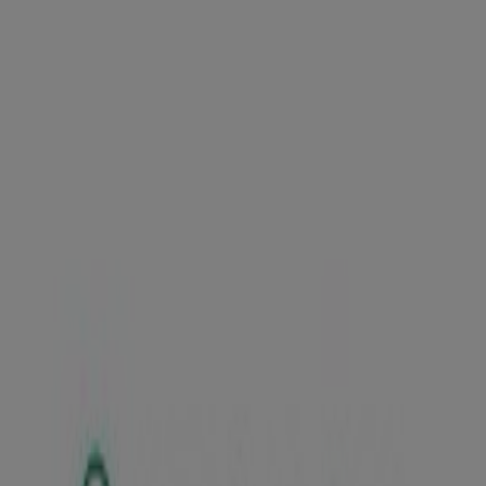
Parra, 11, Montilla - Ofertas,
horarios y teléfono
Tiendeo en Montilla
»
Ofertas de Hiper-Supermercados en Montilla
»
Mercadona en Montilla
»
Mercadona | C/ Parra, 11
Cerrado
Domingo
Cerrado
Lunes
09:00 - 21:30
Martes