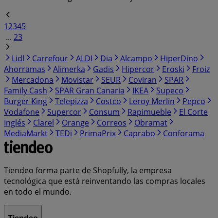
1
2
3
4
5
...
23
Lidl
Carrefour
ALDI
Dia
Alcampo
HiperDino
Ahorramas
Alimerka
Gadis
Hipercor
Eroski
Froiz
Mercadona
Movistar
SEUR
Coviran
SPAR
Family Cash
SPAR Gran Canaria
IKEA
Supeco
Burger King
Telepizza
Costco
Leroy Merlin
Pepco
Vodafone
Supercor
Consum
Rapimueble
El Corte
Inglés
Clarel
Orange
Correos
Obramat
MediaMarkt
TEDi
PrimaPrix
Caprabo
Conforama
Tiendeo forma parte de Shopfully, la empresa
tecnológica que está reinventando las compras locales
en todo el mundo.