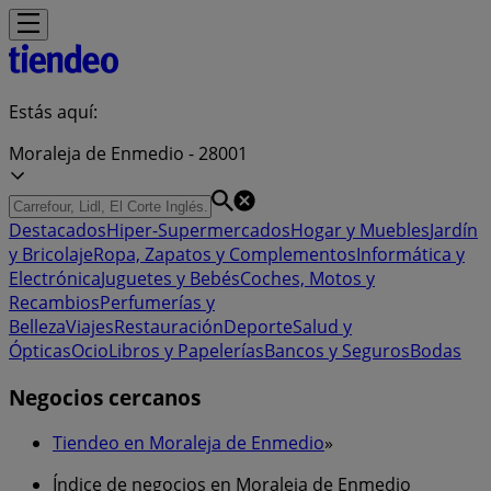
Estás aquí:
Moraleja de Enmedio - 28001
Destacados
Hiper-Supermercados
Hogar y Muebles
Jardín
y Bricolaje
Ropa, Zapatos y Complementos
Informática y
Electrónica
Juguetes y Bebés
Coches, Motos y
Recambios
Perfumerías y
Belleza
Viajes
Restauración
Deporte
Salud y
Ópticas
Ocio
Libros y Papelerías
Bancos y Seguros
Bodas
Negocios cercanos
Tiendeo en Moraleja de Enmedio
»
Índice de negocios en Moraleja de Enmedio