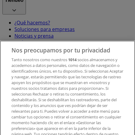
Tiendeo
¿Qué hacemos?
Soluciones para empresas
Noticias y prensa
Trabaja con nosotros
Nos preocupamos por tu privacidad
Contacto
Tanto nosotros como nuestros
1014
socios almacenamos y
accedemos a datos personales, como datos de navegación o
identificadores únicos, en tu dispositivo. Si seleccionas Aceptar
y navegar, estarás permitiendo que las tecnologías de rastreo
Contacto comercial y de marketing
apoyen los propósitos que se muestran en «nosotros y
Tienda mal colocada en el mapa
nuestros socios tratamos datos para proporcionar». Si
Notificar un folleto
seleccionas Rechazar o retiras tu consentimiento, los
deshabilitarás. Si se deshabilitan los rastreadores, parte del
¿Encontraste un problema en la web o en la
contenido y los anuncios que ves podrían dejar de ser
aplicación?
relevantes para ti. Puedes volver a acceder a este menú para
cambiar tus opciones o retirar el consentimiento en cualquier
momento haciendo clic en el enlace «Gestionar las
Índices
preferencias» que aparece en el en la parte inferior de la
página web. Tus opciones tendrán efecto dentro de nuestro