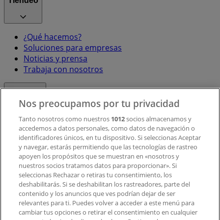
Tiendeo
¿Qué hacemos?
Soluciones para empresas
Noticias y prensa
Trabaja con nosotros
Contacto
Nos preocupamos por tu privacidad
Tanto nosotros como nuestros
1012
socios almacenamos y
accedemos a datos personales, como datos de navegación o
Contacto comercial y de marketing
identificadores únicos, en tu dispositivo. Si seleccionas Aceptar
Tienda mal colocada en el mapa
y navegar, estarás permitiendo que las tecnologías de rastreo
Notificar un folleto
apoyen los propósitos que se muestran en «nosotros y
¿Encontraste un problema en la web o en la
nuestros socios tratamos datos para proporcionar». Si
aplicación?
seleccionas Rechazar o retiras tu consentimiento, los
deshabilitarás. Si se deshabilitan los rastreadores, parte del
contenido y los anuncios que ves podrían dejar de ser
Índices
relevantes para ti. Puedes volver a acceder a este menú para
cambiar tus opciones o retirar el consentimiento en cualquier