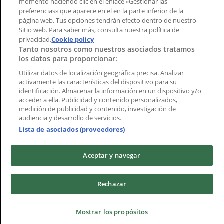
momento haciendo clic en el enlace «Gestionar las
preferencias» que aparece en el en la parte inferior de la
Marcas
página web. Tus opciones tendrán efecto dentro de nuestro
Marcas locales
Sitio web. Para saber más, consulta nuestra política de
privacidad.
Negocios
Cookie policy
Tanto nosotros como nuestros asociados tratamos
Negocios cercanos
los datos para proporcionar:
Productos
Productos locales
Utilizar datos de localización geográfica precisa. Analizar
activamente las características del dispositivo para su
Ciudades
identificación. Almacenar la información en un dispositivo y/o
acceder a ella. Publicidad y contenido personalizados,
Descargar la APP Tiendeo
medición de publicidad y contenido, investigación de
audiencia y desarrollo de servicios.
Lista de asociados (proveedores)
Aceptar y navegar
Copyright © Tiendeo ® 2026 · Shopfully Marketing S.L.U. –
Rechazar
Palau de Mar – 08039 Barcelona, Spain
Términos y condiciones
Política de privacidad
Mostrar los propósitos
Gestionar cookies