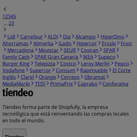
1
2
3
4
5
...
23
Lidl
Carrefour
ALDI
Dia
Alcampo
HiperDino
Ahorramas
Alimerka
Gadis
Hipercor
Eroski
Froiz
Mercadona
Movistar
SEUR
Coviran
SPAR
Family Cash
SPAR Gran Canaria
IKEA
Supeco
Burger King
Telepizza
Costco
Leroy Merlin
Pepco
Vodafone
Supercor
Consum
Rapimueble
El Corte
Inglés
Clarel
Orange
Correos
Obramat
MediaMarkt
TEDi
PrimaPrix
Caprabo
Conforama
Tiendeo forma parte de Shopfully, la empresa
tecnológica que está reinventando las compras locales
en todo el mundo.