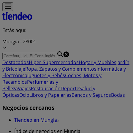
Estás aquí:
Mungia - 28001
Destacados
Hiper-Supermercados
Hogar y Muebles
Jardín
y Bricolaje
Ropa, Zapatos y Complementos
Informática y
Electrónica
Juguetes y Bebés
Coches, Motos y
Recambios
Perfumerías y
Belleza
Viajes
Restauración
Deporte
Salud y
Ópticas
Ocio
Libros y Papelerías
Bancos y Seguros
Bodas
Negocios cercanos
Tiendeo en Mungia
»
Índice de negocios en Mungia