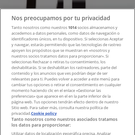
Contacto
Nos preocupamos por tu privacidad
Tanto nosotros como nuestros
1014
socios almacenamos y
accedemos a datos personales, como datos de navegación o
Contacto comercial y de marketing
identificadores únicos, en tu dispositivo. Si seleccionas Aceptar
Tienda mal colocada en el mapa
y navegar, estarás permitiendo que las tecnologías de rastreo
Notificar un folleto
apoyen los propósitos que se muestran en «nosotros y
¿Encontraste un problema en la web o en la
nuestros socios tratamos datos para proporcionar». Si
aplicación?
seleccionas Rechazar o retiras tu consentimiento, los
deshabilitarás. Si se deshabilitan los rastreadores, parte del
contenido y los anuncios que ves podrían dejar de ser
Índices
relevantes para ti. Puedes volver a acceder a este menú para
cambiar tus opciones o retirar el consentimiento en cualquier
momento haciendo clic en el enlace «Gestionar las
preferencias» que aparece en el en la parte inferior de la
Marcas
página web. Tus opciones tendrán efecto dentro de nuestro
Marcas locales
Sitio web. Para saber más, consulta nuestra política de
Negocios
privacidad.
Cookie policy
Tanto nosotros como nuestros asociados tratamos
Negocios cercanos
los datos para proporcionar:
Productos
Productos locales
Utilizar datos de localización geográfica precisa. Analizar