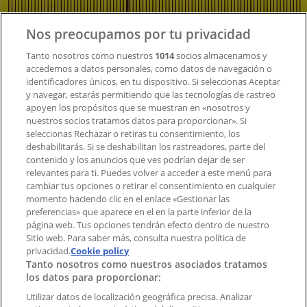
Soluciones para empresas
Noticias y prensa
Trabaja con nosotros
Nos preocupamos por tu privacidad
Tanto nosotros como nuestros
1014
socios almacenamos y
Contacto
accedemos a datos personales, como datos de navegación o
identificadores únicos, en tu dispositivo. Si seleccionas Aceptar
y navegar, estarás permitiendo que las tecnologías de rastreo
apoyen los propósitos que se muestran en «nosotros y
Contacto comercial y de marketing
nuestros socios tratamos datos para proporcionar». Si
Tienda mal colocada en el mapa
seleccionas Rechazar o retiras tu consentimiento, los
deshabilitarás. Si se deshabilitan los rastreadores, parte del
Notificar un folleto
contenido y los anuncios que ves podrían dejar de ser
¿Encontraste un problema en la web o en la
relevantes para ti. Puedes volver a acceder a este menú para
aplicación?
cambiar tus opciones o retirar el consentimiento en cualquier
momento haciendo clic en el enlace «Gestionar las
preferencias» que aparece en el en la parte inferior de la
Índices
página web. Tus opciones tendrán efecto dentro de nuestro
Sitio web. Para saber más, consulta nuestra política de
privacidad.
Cookie policy
Tanto nosotros como nuestros asociados tratamos
Marcas
los datos para proporcionar:
Negocios
Productos
Utilizar datos de localización geográfica precisa. Analizar