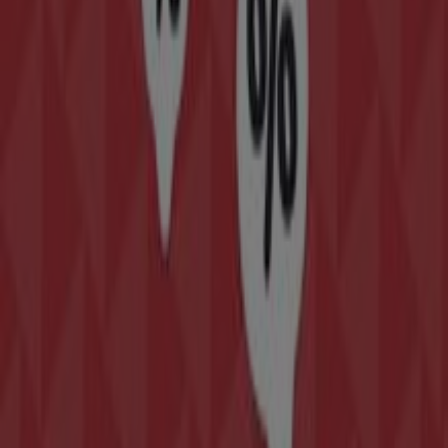
física está ubicada en
Camino viejo de Monteagudo S/N
(edificio "La Verdad")
,
Murcia
, y en ella encontrarás
una amplia gama de productos de calidad que te
permitirán ahorrar durante todo el
agosto de 2026
.
En Tiendeo te ofrecemos toda la información actualizada
sobre
Embargos a lo bestia
, como los horarios de
apertura, las ofertas exclusivas y la ubicación exacta de
la tienda en
Camino viejo de Monteagudo S/N (edificio
"La Verdad")
. Además, tendrás acceso a los últimos
catálogos de
Embargos a lo bestia
, donde podrás
descubrir las promociones más recientes y aprovechar
grandes descuentos en productos de
Informática y
Electrónica
para tus compras en
Murcia
.
No pierdas la oportunidad de visitar la tienda de
Embargos a lo bestia
en
Camino viejo de Monteagudo
S/N (edificio "La Verdad")
para disfrutar de una
experiencia de compra completa. Te invitamos a
explorar las promociones que tenemos para ti este
agosto
y mantenerte informado de las mejores ofertas