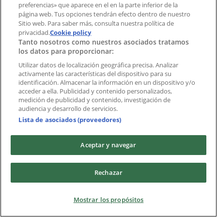
preferencias» que aparece en el en la parte inferior de la
Marcas
página web. Tus opciones tendrán efecto dentro de nuestro
Marcas locales
Sitio web. Para saber más, consulta nuestra política de
Negocios
privacidad.
Cookie policy
Tanto nosotros como nuestros asociados tratamos
Negocios cercanos
los datos para proporcionar:
Productos
Productos locales
Utilizar datos de localización geográfica precisa. Analizar
activamente las características del dispositivo para su
Ciudades
identificación. Almacenar la información en un dispositivo y/o
acceder a ella. Publicidad y contenido personalizados,
Descargar la APP Tiendeo
medición de publicidad y contenido, investigación de
audiencia y desarrollo de servicios.
Lista de asociados (proveedores)
Aceptar y navegar
Copyright © Tiendeo ® 2026 · Shopfully Marketing S.L.U. –
Rechazar
Palau de Mar – 08039 Barcelona, Spain
Términos y condiciones
Política de privacidad
Mostrar los propósitos
Gestionar cookies