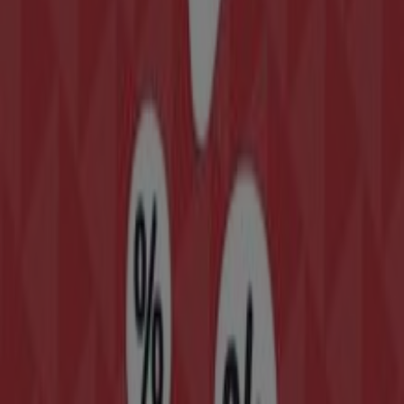
Adolfo Domínguez Complementos
CALLE TOMAS MAESTRE 2, Murcia
67 m
Cerrado
Otros negocios de Informática y
Electrónica en Murcia
Embargos a lo bestia
Bienvenido a la tienda de
Embargos a lo bestia
en
Tiendeo, donde podrás descubrir las mejores
ofertas
,
promociones
y
catálogos
de esta destacada marca del
sector de
Informática y Electrónica
. Nuestra tienda