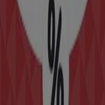
horarios: Domingo , Lunes 09:30 - 21:30, Martes 09:30 -
21:30, Miércoles 09:30 - 21:30, Jueves 09:30 - 21:30,
Viernes 09:30 - 21:30, Sábado 09:30 - 21:30
Actualmente hay 1 catálogos disponibles en esta tienda
de Embargos a lo bestia.
Navega por el último catálogo de Embargos a lo bestia
en Camino viejo de Monteagudo S/N (edificio "La
Verdad") Ofertas Embargos a lo bestia que es válido del
22/8/2023 al 17/7/2028 y no pares de ahorrar.
Tiendas más cercanas
UNICEF
Tomás Maestre, 1, Murcia
57 m