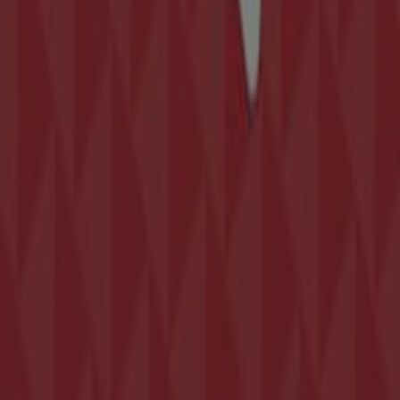
de
Embargos a lo bestia
en
Murcia
. ¡Visítanos y empieza
a ahorrar hoy mismo!
Más información de Embargos a lo bestia
Ver otras
tiendas de Embargos a lo bestia en Murcia
Publicidad