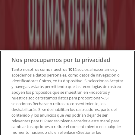
¿Qué hacemos?
Soluciones para empresas
Noticias y prensa
Trabaja con nosotros
Contacto
Nos preocupamos por tu privacidad
Tanto nosotros como nuestros
1014
socios almacenamos y
accedemos a datos personales, como datos de navegación o
Contacto comercial y de marketing
identificadores únicos, en tu dispositivo. Si seleccionas Aceptar
Tienda mal colocada en el mapa
y navegar, estarás permitiendo que las tecnologías de rastreo
Notificar un folleto
apoyen los propósitos que se muestran en «nosotros y
¿Encontraste un problema en la web o en la
nuestros socios tratamos datos para proporcionar». Si
aplicación?
seleccionas Rechazar o retiras tu consentimiento, los
deshabilitarás. Si se deshabilitan los rastreadores, parte del
contenido y los anuncios que ves podrían dejar de ser
Índices
relevantes para ti. Puedes volver a acceder a este menú para
cambiar tus opciones o retirar el consentimiento en cualquier
momento haciendo clic en el enlace «Gestionar las