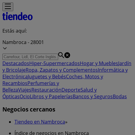
Estás aquí:
Nambroca - 28001
Destacados
Hiper-Supermercados
Hogar y Muebles
Jardín
y Bricolaje
Ropa, Zapatos y Complementos
Informática y
Electrónica
Juguetes y Bebés
Coches, Motos y
Recambios
Perfumerías y
Belleza
Viajes
Restauración
Deporte
Salud y
Ópticas
Ocio
Libros y Papelerías
Bancos y Seguros
Bodas
Negocios cercanos
Tiendeo en Nambroca
»
Índice de negocios en Nambroca