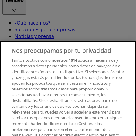
Tiendeo
¿Qué hacemos?
Soluciones para empresas
Noticias y prensa
Trabaja con nosotros
Nos preocupamos por tu privacidad
Contacto
Tanto nosotros como nuestros
1014
socios almacenamos y
accedemos a datos personales, como datos de navegación o
identificadores únicos, en tu dispositivo. Si seleccionas Aceptar
y navegar, estarás permitiendo que las tecnologías de rastreo
Contacto comercial y de marketing
apoyen los propósitos que se muestran en «nosotros y
Tienda mal colocada en el mapa
nuestros socios tratamos datos para proporcionar». Si
Notificar un folleto
seleccionas Rechazar o retiras tu consentimiento, los
deshabilitarás. Si se deshabilitan los rastreadores, parte del
¿Encontraste un problema en la web o en la
contenido y los anuncios que ves podrían dejar de ser
aplicación?
relevantes para ti. Puedes volver a acceder a este menú para
cambiar tus opciones o retirar el consentimiento en cualquier
momento haciendo clic en el enlace «Gestionar las
Índices
preferencias» que aparece en el en la parte inferior de la
página web. Tus opciones tendrán efecto dentro de nuestro