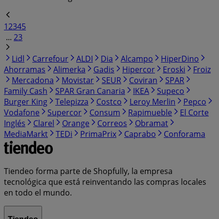
1
2
3
4
5
...
23
Lidl
Carrefour
ALDI
Dia
Alcampo
HiperDino
Ahorramas
Alimerka
Gadis
Hipercor
Eroski
Froiz
Mercadona
Movistar
SEUR
Coviran
SPAR
Family Cash
SPAR Gran Canaria
IKEA
Supeco
Burger King
Telepizza
Costco
Leroy Merlin
Pepco
Vodafone
Supercor
Consum
Rapimueble
El Corte
Inglés
Clarel
Orange
Correos
Obramat
MediaMarkt
TEDi
PrimaPrix
Caprabo
Conforama
Tiendeo forma parte de Shopfully, la empresa
tecnológica que está reinventando las compras locales
en todo el mundo.