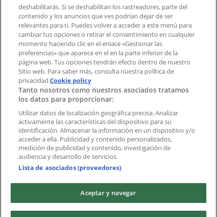
deshabilitarás. Si se deshabilitan los rastreadores, parte del
contenido y los anuncios que ves podrían dejar de ser
Índices
relevantes para ti. Puedes volver a acceder a este menú para
cambiar tus opciones o retirar el consentimiento en cualquier
momento haciendo clic en el enlace «Gestionar las
preferencias» que aparece en el en la parte inferior de la
Marcas
página web. Tus opciones tendrán efecto dentro de nuestro
Marcas locales
Sitio web. Para saber más, consulta nuestra política de
Negocios
privacidad.
Cookie policy
Tanto nosotros como nuestros asociados tratamos
Negocios cercanos
los datos para proporcionar:
Productos
Productos locales
Utilizar datos de localización geográfica precisa. Analizar
activamente las características del dispositivo para su
Ciudades
identificación. Almacenar la información en un dispositivo y/o
acceder a ella. Publicidad y contenido personalizados,
Descargar la APP Tiendeo
medición de publicidad y contenido, investigación de
audiencia y desarrollo de servicios.
Lista de asociados (proveedores)
Aceptar y navegar
Copyright © Tiendeo ® 2026 · Shopfully Marketing S.L.U. –