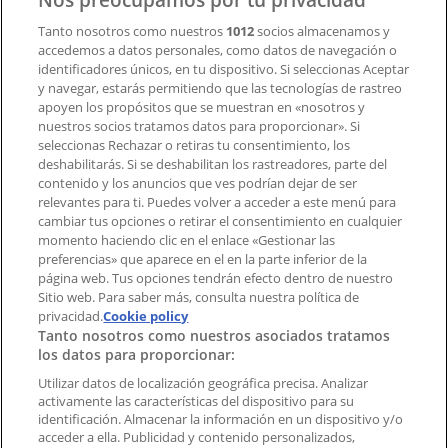
Tanto nosotros como nuestros
1012
socios almacenamos y
accedemos a datos personales, como datos de navegación o
Contacto comercial y de marketing
identificadores únicos, en tu dispositivo. Si seleccionas Aceptar
Tienda mal colocada en el mapa
y navegar, estarás permitiendo que las tecnologías de rastreo
Notificar un folleto
apoyen los propósitos que se muestran en «nosotros y
¿Encontraste un problema en la web o en la
nuestros socios tratamos datos para proporcionar». Si
aplicación?
seleccionas Rechazar o retiras tu consentimiento, los
deshabilitarás. Si se deshabilitan los rastreadores, parte del
contenido y los anuncios que ves podrían dejar de ser
Índices
relevantes para ti. Puedes volver a acceder a este menú para
cambiar tus opciones o retirar el consentimiento en cualquier
momento haciendo clic en el enlace «Gestionar las
preferencias» que aparece en el en la parte inferior de la
Marcas
página web. Tus opciones tendrán efecto dentro de nuestro
Marcas locales
Sitio web. Para saber más, consulta nuestra política de
Negocios
privacidad.
Cookie policy
Tanto nosotros como nuestros asociados tratamos
Negocios cercanos
los datos para proporcionar:
Productos
Productos locales
Utilizar datos de localización geográfica precisa. Analizar
activamente las características del dispositivo para su
Ciudades
identificación. Almacenar la información en un dispositivo y/o
acceder a ella. Publicidad y contenido personalizados,
Descargar la APP Tiendeo