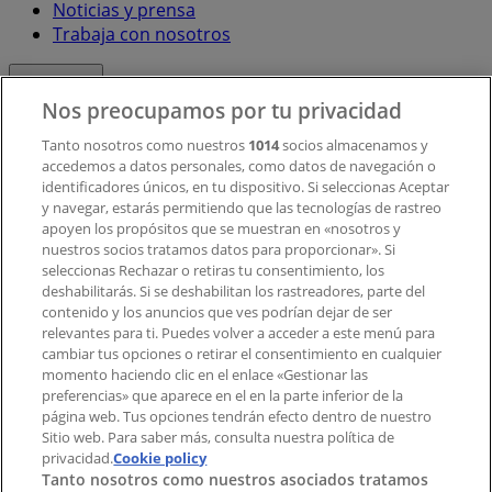
Noticias y prensa
Trabaja con nosotros
Contacto
Nos preocupamos por tu privacidad
Tanto nosotros como nuestros
1014
socios almacenamos y
accedemos a datos personales, como datos de navegación o
Contacto comercial y de marketing
identificadores únicos, en tu dispositivo. Si seleccionas Aceptar
Tienda mal colocada en el mapa
y navegar, estarás permitiendo que las tecnologías de rastreo
Notificar un folleto
apoyen los propósitos que se muestran en «nosotros y
¿Encontraste un problema en la web o en la
nuestros socios tratamos datos para proporcionar». Si
aplicación?
seleccionas Rechazar o retiras tu consentimiento, los
deshabilitarás. Si se deshabilitan los rastreadores, parte del
contenido y los anuncios que ves podrían dejar de ser
Índices
relevantes para ti. Puedes volver a acceder a este menú para
cambiar tus opciones o retirar el consentimiento en cualquier
momento haciendo clic en el enlace «Gestionar las
preferencias» que aparece en el en la parte inferior de la
Marcas
página web. Tus opciones tendrán efecto dentro de nuestro
Marcas locales
Sitio web. Para saber más, consulta nuestra política de
privacidad.
Negocios
Cookie policy
Tanto nosotros como nuestros asociados tratamos
Negocios cercanos