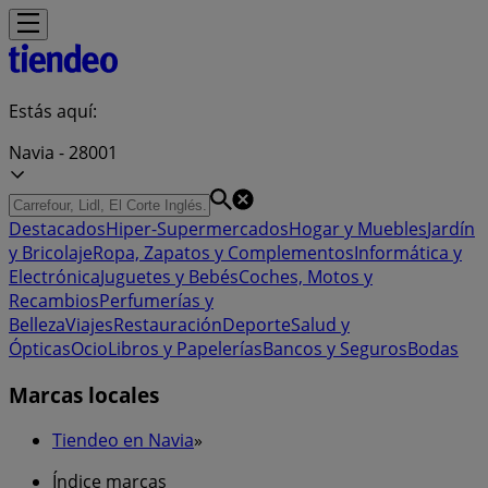
Estás aquí:
Navia - 28001
Destacados
Hiper-Supermercados
Hogar y Muebles
Jardín
y Bricolaje
Ropa, Zapatos y Complementos
Informática y
Electrónica
Juguetes y Bebés
Coches, Motos y
Recambios
Perfumerías y
Belleza
Viajes
Restauración
Deporte
Salud y
Ópticas
Ocio
Libros y Papelerías
Bancos y Seguros
Bodas
Marcas locales
Tiendeo en Navia
»
Índice marcas