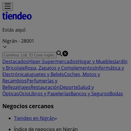
Estás aquí:
Nigrán - 28001
Destacados
Hiper-Supermercados
Hogar y Muebles
Jardín
y Bricolaje
Ropa, Zapatos y Complementos
Informática y
Electrónica
Juguetes y Bebés
Coches, Motos y
Recambios
Perfumerías y
Belleza
Viajes
Restauración
Deporte
Salud y
Ópticas
Ocio
Libros y Papelerías
Bancos y Seguros
Bodas
Negocios cercanos
Tiendeo en Nigrán
»
Índice de negocios en Nigrán