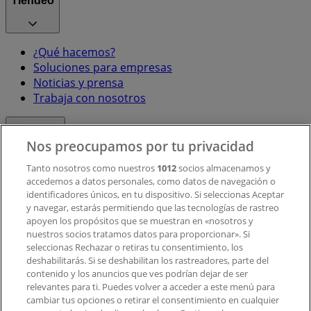
Tiendeo
¿Qué hacemos?
Soluciones para empresas
Noticias y prensa
Trabaja con nosotros
Contacto
Nos preocupamos por tu privacidad
Tanto nosotros como nuestros
1012
socios almacenamos y
accedemos a datos personales, como datos de navegación o
Contacto comercial y de marketing
identificadores únicos, en tu dispositivo. Si seleccionas Aceptar
Tienda mal colocada en el mapa
y navegar, estarás permitiendo que las tecnologías de rastreo
Notificar un folleto
apoyen los propósitos que se muestran en «nosotros y
¿Encontraste un problema en la web o en la
nuestros socios tratamos datos para proporcionar». Si
aplicación?
seleccionas Rechazar o retiras tu consentimiento, los
deshabilitarás. Si se deshabilitan los rastreadores, parte del
contenido y los anuncios que ves podrían dejar de ser
Índices
relevantes para ti. Puedes volver a acceder a este menú para
cambiar tus opciones o retirar el consentimiento en cualquier