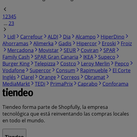
1
2
3
4
5
...
23
Lidl
Carrefour
ALDI
Dia
Alcampo
HiperDino
Ahorramas
Alimerka
Gadis
Hipercor
Eroski
Froiz
Mercadona
Movistar
SEUR
Coviran
SPAR
Family Cash
SPAR Gran Canaria
IKEA
Supeco
Burger King
Telepizza
Costco
Leroy Merlin
Pepco
Vodafone
Supercor
Consum
Rapimueble
El Corte
Inglés
Clarel
Orange
Correos
Obramat
MediaMarkt
TEDi
PrimaPrix
Caprabo
Conforama
Tiendeo forma parte de Shopfully, la empresa
tecnológica que está reinventando las compras locales
en todo el mundo.