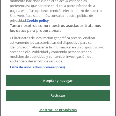
momento haciendo clic en el enlace «Gestionar las
preferencias» que aparece en el en la parte inferior de la
Marcas
página web. Tus opciones tendrán efecto dentro de nuestro
Marcas locales
Sitio web. Para saber más, consulta nuestra política de
privacidad.
Negocios
Cookie policy
Tanto nosotros como nuestros asociados tratamos
Negocios cercanos
los datos para proporcionar:
Productos
Productos locales
Utilizar datos de localización geográfica precisa. Analizar
activamente las características del dispositivo para su
Ciudades
identificación. Almacenar la información en un dispositivo y/o
acceder a ella. Publicidad y contenido personalizados,
Descargar la APP Tiendeo
medición de publicidad y contenido, investigación de
audiencia y desarrollo de servicios.
Lista de asociados (proveedores)
Aceptar y navegar
Copyright © Tiendeo ® 2026 · Shopfully Marketing S.L.U. –
Rechazar
Palau de Mar – 08039 Barcelona, Spain
Términos y condiciones
Política de privacidad
Mostrar los propósitos
Gestionar cookies