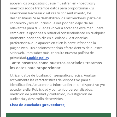
Notificar un folleto
apoyen los propósitos que se muestran en «nosotros y
¿Encontraste un problema en la web o en la
nuestros socios tratamos datos para proporcionar». Si
aplicación?
seleccionas Rechazar o retiras tu consentimiento, los
deshabilitarás. Si se deshabilitan los rastreadores, parte del
contenido y los anuncios que ves podrían dejar de ser
Índices
relevantes para ti. Puedes volver a acceder a este menú para
cambiar tus opciones o retirar el consentimiento en cualquier
momento haciendo clic en el enlace «Gestionar las
preferencias» que aparece en el en la parte inferior de la
Marcas
página web. Tus opciones tendrán efecto dentro de nuestro
Marcas locales
Sitio web. Para saber más, consulta nuestra política de
Negocios
privacidad.
Cookie policy
Tanto nosotros como nuestros asociados tratamos
Negocios cercanos
los datos para proporcionar:
Productos
Productos locales
Utilizar datos de localización geográfica precisa. Analizar
activamente las características del dispositivo para su
Ciudades
identificación. Almacenar la información en un dispositivo y/o
acceder a ella. Publicidad y contenido personalizados,
Descargar la APP Tiendeo
medición de publicidad y contenido, investigación de
audiencia y desarrollo de servicios.
Lista de asociados (proveedores)