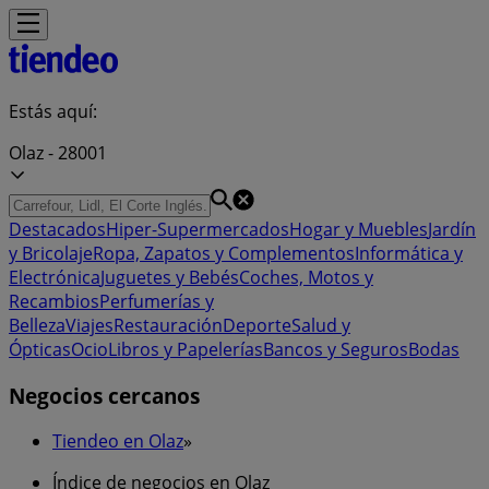
Estás aquí:
Olaz - 28001
Destacados
Hiper-Supermercados
Hogar y Muebles
Jardín
y Bricolaje
Ropa, Zapatos y Complementos
Informática y
Electrónica
Juguetes y Bebés
Coches, Motos y
Recambios
Perfumerías y
Belleza
Viajes
Restauración
Deporte
Salud y
Ópticas
Ocio
Libros y Papelerías
Bancos y Seguros
Bodas
Negocios cercanos
Tiendeo en Olaz
»
Índice de negocios en Olaz