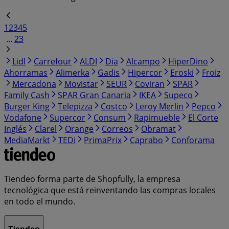
1
2
3
4
5
...
23
Lidl
Carrefour
ALDI
Dia
Alcampo
HiperDino
Ahorramas
Alimerka
Gadis
Hipercor
Eroski
Froiz
Mercadona
Movistar
SEUR
Coviran
SPAR
Family Cash
SPAR Gran Canaria
IKEA
Supeco
Burger King
Telepizza
Costco
Leroy Merlin
Pepco
Vodafone
Supercor
Consum
Rapimueble
El Corte
Inglés
Clarel
Orange
Correos
Obramat
MediaMarkt
TEDi
PrimaPrix
Caprabo
Conforama
Tiendeo forma parte de Shopfully, la empresa
tecnológica que está reinventando las compras locales
en todo el mundo.