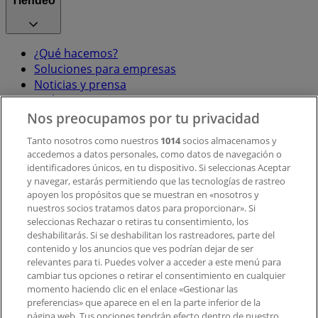
Tiendeo
¿Qué hacemos?
Soluciones para empresas
Noticias y prensa
Trabaja con nosotros
Nos preocupamos por tu privacidad
Contacto
Tanto nosotros como nuestros
1014
socios almacenamos y
accedemos a datos personales, como datos de navegación o
identificadores únicos, en tu dispositivo. Si seleccionas Aceptar
y navegar, estarás permitiendo que las tecnologías de rastreo
Contacto comercial y de marketing
apoyen los propósitos que se muestran en «nosotros y
Tienda mal colocada en el mapa
nuestros socios tratamos datos para proporcionar». Si
Notificar un folleto
seleccionas Rechazar o retiras tu consentimiento, los
deshabilitarás. Si se deshabilitan los rastreadores, parte del
¿Encontraste un problema en la web o en la
contenido y los anuncios que ves podrían dejar de ser
aplicación?
relevantes para ti. Puedes volver a acceder a este menú para
cambiar tus opciones o retirar el consentimiento en cualquier
momento haciendo clic en el enlace «Gestionar las
Índices
preferencias» que aparece en el en la parte inferior de la
página web. Tus opciones tendrán efecto dentro de nuestro