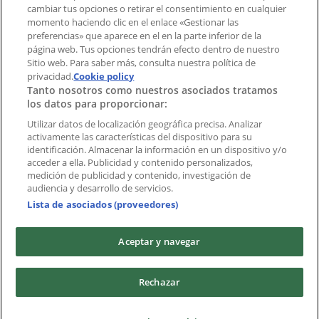
cambiar tus opciones o retirar el consentimiento en cualquier
momento haciendo clic en el enlace «Gestionar las
preferencias» que aparece en el en la parte inferior de la
Marcas
página web. Tus opciones tendrán efecto dentro de nuestro
Marcas locales
Sitio web. Para saber más, consulta nuestra política de
Negocios
privacidad.
Cookie policy
Tanto nosotros como nuestros asociados tratamos
Negocios cercanos
los datos para proporcionar:
Productos
Productos locales
Utilizar datos de localización geográfica precisa. Analizar
activamente las características del dispositivo para su
Ciudades
identificación. Almacenar la información en un dispositivo y/o
acceder a ella. Publicidad y contenido personalizados,
Descargar la APP Tiendeo
medición de publicidad y contenido, investigación de
audiencia y desarrollo de servicios.
Lista de asociados (proveedores)
Aceptar y navegar
Copyright © Tiendeo ® 2026 · Shopfully Marketing S.L.U. –
Rechazar
Palau de Mar – 08039 Barcelona, Spain
Términos y condiciones
Política de privacidad