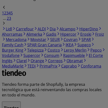
1
2
3
4
5
...
23
Lidl
Carrefour
ALDI
Dia
Alcampo
HiperDino
Ahorramas
Alimerka
Gadis
Hipercor
Eroski
Froiz
Mercadona
Movistar
SEUR
Coviran
SPAR
Family Cash
SPAR Gran Canaria
IKEA
Supeco
Burger King
Telepizza
Costco
Leroy Merlin
Pepco
Vodafone
Supercor
Consum
Rapimueble
El Corte
Inglés
Clarel
Orange
Correos
Obramat
MediaMarkt
TEDi
PrimaPrix
Caprabo
Conforama
Tiendeo forma parte de Shopfully, la empresa
tecnológica que está reinventando las compras locales
en todo el mundo.