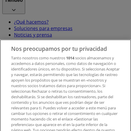
Tiendeo
¿Qué hacemos?
Soluciones para empresas
Noticias y prensa
Trabaja con nosotros
Nos preocupamos por tu privacidad
Contacto
Tanto nosotros como nuestros
1014
socios almacenamos y
accedemos a datos personales, como datos de navegación o
identificadores únicos, en tu dispositivo. Si seleccionas Aceptar
y navegar, estarás permitiendo que las tecnologías de rastreo
Contacto comercial y de marketing
apoyen los propósitos que se muestran en «nosotros y
Tienda mal colocada en el mapa
nuestros socios tratamos datos para proporcionar». Si
Notificar un folleto
seleccionas Rechazar o retiras tu consentimiento, los
deshabilitarás. Si se deshabilitan los rastreadores, parte del
¿Encontraste un problema en la web o en la
contenido y los anuncios que ves podrían dejar de ser
aplicación?
relevantes para ti. Puedes volver a acceder a este menú para
cambiar tus opciones o retirar el consentimiento en cualquier
momento haciendo clic en el enlace «Gestionar las
Índices
preferencias» que aparece en el en la parte inferior de la
página web. Tus opciones tendrán efecto dentro de nuestro