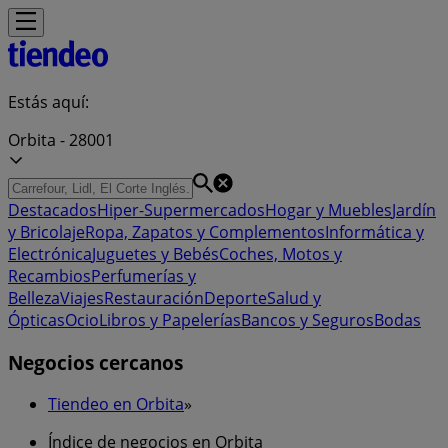
Estás aquí:
Orbita - 28001
Destacados
Hiper-Supermercados
Hogar y Muebles
Jardín
y Bricolaje
Ropa, Zapatos y Complementos
Informática y
Electrónica
Juguetes y Bebés
Coches, Motos y
Recambios
Perfumerías y
Belleza
Viajes
Restauración
Deporte
Salud y
Ópticas
Ocio
Libros y Papelerías
Bancos y Seguros
Bodas
Negocios cercanos
Tiendeo en Orbita
»
Índice de negocios en Orbita