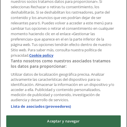
Tienda mal colocada en el mapa
nuestros socios tratamos datos para proporcionar». Si
Notificar un folleto
seleccionas Rechazar o retiras tu consentimiento, los
deshabilitarás. Si se deshabilitan los rastreadores, parte del
¿Encontraste un problema en la web o en la
contenido y los anuncios que ves podrían dejar de ser
aplicación?
relevantes para ti. Puedes volver a acceder a este menú para
cambiar tus opciones o retirar el consentimiento en cualquier
momento haciendo clic en el enlace «Gestionar las
Índices
preferencias» que aparece en el en la parte inferior de la
página web. Tus opciones tendrán efecto dentro de nuestro
Sitio web. Para saber más, consulta nuestra política de
Marcas
privacidad.
Cookie policy
Tanto nosotros como nuestros asociados tratamos
Negocios
los datos para proporcionar:
Negocios cercanos
Productos
Utilizar datos de localización geográfica precisa. Analizar
activamente las características del dispositivo para su
Ciudades
identificación. Almacenar la información en un dispositivo y/o
acceder a ella. Publicidad y contenido personalizados,
Descargar la APP Tiendeo
medición de publicidad y contenido, investigación de
audiencia y desarrollo de servicios.
Lista de asociados (proveedores)
Aceptar y navegar