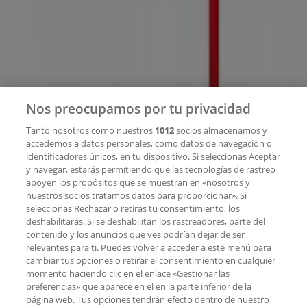
¿Qué hacemos?
Soluciones para empresas
Noticias y prensa
Trabaja con nosotros
Contacto
Nos preocupamos por tu privacidad
Tanto nosotros como nuestros
1012
socios almacenamos y
accedemos a datos personales, como datos de navegación o
Contacto comercial y de marketing
identificadores únicos, en tu dispositivo. Si seleccionas Aceptar
Tienda mal colocada en el mapa
y navegar, estarás permitiendo que las tecnologías de rastreo
Notificar un folleto
apoyen los propósitos que se muestran en «nosotros y
¿Encontraste un problema en la web o en la
nuestros socios tratamos datos para proporcionar». Si
aplicación?
seleccionas Rechazar o retiras tu consentimiento, los
deshabilitarás. Si se deshabilitan los rastreadores, parte del
contenido y los anuncios que ves podrían dejar de ser
Índices
relevantes para ti. Puedes volver a acceder a este menú para
cambiar tus opciones o retirar el consentimiento en cualquier
momento haciendo clic en el enlace «Gestionar las
preferencias» que aparece en el en la parte inferior de la
Marcas
página web. Tus opciones tendrán efecto dentro de nuestro