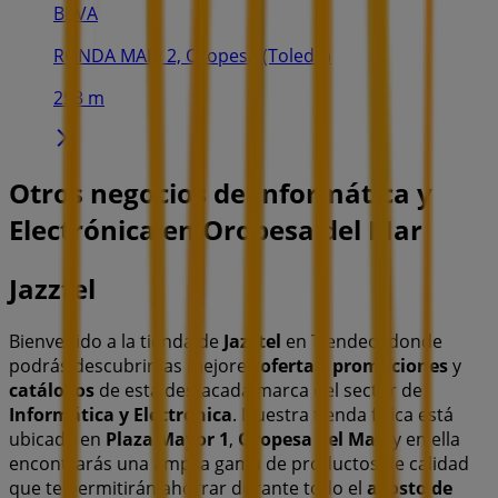
BBVA
RONDA MAR, 2, Oropesa (Toledo)
253 m
Otros negocios de Informática y
Electrónica en Oropesa del Mar
Jazztel
Bienvenido a la tienda de
Jazztel
en Tiendeo, donde
podrás descubrir las mejores
ofertas
,
promociones
y
catálogos
de esta destacada marca del sector de
Informática y Electrónica
. Nuestra tienda física está
ubicada en
Plaza Mayor 1
,
Oropesa del Mar
, y en ella
encontrarás una amplia gama de productos de calidad
que te permitirán ahorrar durante todo el
agosto de