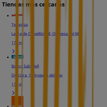
Tiendas más cercanas
Telepizza
Laura de Cervellón 18, Oropesa del Mar
170 m
Banco Sabadell
Dr. clara, 1, Oropesa del Mar
171 m