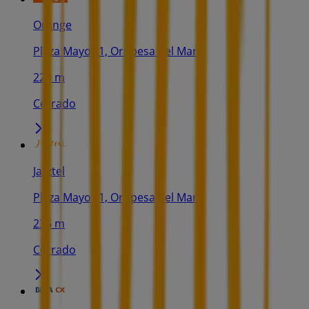
Orange
Plaza Mayor 1, Oropesa del Mar
229 m
Cerrado
Jazztel
Plaza Mayor 1, Oropesa del Mar
235 m
Cerrado