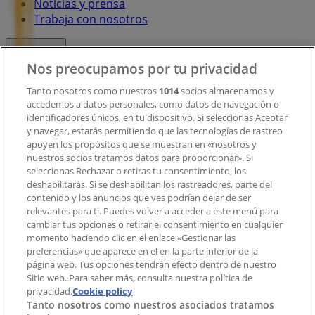
Noticias y prensa
Trabaja con nosotros
Contacto
Nos preocupamos por tu privacidad
Tanto nosotros como nuestros
1014
socios almacenamos y
accedemos a datos personales, como datos de navegación o
Contacto comercial y de marketing
identificadores únicos, en tu dispositivo. Si seleccionas Aceptar
Tienda mal colocada en el mapa
y navegar, estarás permitiendo que las tecnologías de rastreo
Notificar un folleto
apoyen los propósitos que se muestran en «nosotros y
¿Encontraste un problema en la web o en la
nuestros socios tratamos datos para proporcionar». Si
aplicación?
seleccionas Rechazar o retiras tu consentimiento, los
deshabilitarás. Si se deshabilitan los rastreadores, parte del
contenido y los anuncios que ves podrían dejar de ser
Índices
relevantes para ti. Puedes volver a acceder a este menú para
cambiar tus opciones o retirar el consentimiento en cualquier
momento haciendo clic en el enlace «Gestionar las
preferencias» que aparece en el en la parte inferior de la
Marcas
página web. Tus opciones tendrán efecto dentro de nuestro
Marcas locales
Sitio web. Para saber más, consulta nuestra política de
Negocios
privacidad.
Cookie policy
Tanto nosotros como nuestros asociados tratamos
Negocios cercanos