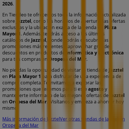
2026
.
En Tiendeo te ofrecemos toda la información actualizada
sobre
Jazztel
, como los horarios de apertura, las ofertas
exclusivas y la ubicación exacta de la tienda en
Plaza
Mayor 1
. Además, tendrás acceso a los últimos
catálogos de
Jazztel
, donde podrás descubrir las
promociones más recientes y aprovechar grandes
descuentos en productos de
Informática y Electrónica
para tus compras en
Oropesa del Mar
.
No pierdas la oportunidad de visitar la tienda de
Jazztel
en
Plaza Mayor 1
para disfrutar de una experiencia de
compra completa. Te invitamos a explorar las
promociones que tenemos para ti este
agosto
y
mantenerte informado de las mejores ofertas de
Jazztel
en
Oropesa del Mar
. ¡Visítanos y empieza a ahorrar hoy
mismo!
Más información de Jazztel
Ver otras tiendas de Jazztel en
Oropesa del Mar