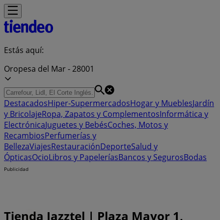
Estás aquí:
Oropesa del Mar - 28001
Destacados
Hiper-Supermercados
Hogar y Muebles
Jardín
y Bricolaje
Ropa, Zapatos y Complementos
Informática y
Electrónica
Juguetes y Bebés
Coches, Motos y
Recambios
Perfumerías y
Belleza
Viajes
Restauración
Deporte
Salud y
Ópticas
Ocio
Libros y Papelerías
Bancos y Seguros
Bodas
Publicidad
Tienda Jazztel | Plaza Mayor 1,