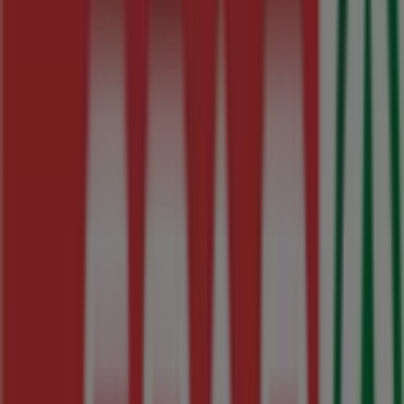
Oferta válida del 6 al 19 de agosto de 2026
Caduca el 19/8
Tiendas más cercanas
Scalpers
C/Pelayo 4 oviedo Asturias, Oviedo
32 m
ZARA
Calle pelayo, 9, Oviedo