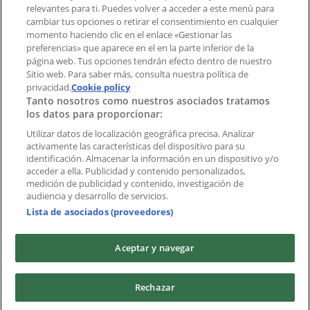
Índices
relevantes para ti. Puedes volver a acceder a este menú para
cambiar tus opciones o retirar el consentimiento en cualquier
momento haciendo clic en el enlace «Gestionar las
preferencias» que aparece en el en la parte inferior de la
Marcas
página web. Tus opciones tendrán efecto dentro de nuestro
Marcas locales
Sitio web. Para saber más, consulta nuestra política de
Negocios
privacidad.
Cookie policy
Tanto nosotros como nuestros asociados tratamos
Negocios cercanos
los datos para proporcionar:
Productos
Productos locales
Utilizar datos de localización geográfica precisa. Analizar
activamente las características del dispositivo para su
Ciudades
identificación. Almacenar la información en un dispositivo y/o
acceder a ella. Publicidad y contenido personalizados,
Descargar la APP Tiendeo
medición de publicidad y contenido, investigación de
audiencia y desarrollo de servicios.
Lista de asociados (proveedores)
Aceptar y navegar
Copyright © Tiendeo ® 2026 · Shopfully Marketing S.L.U. –
Rechazar
Palau de Mar – 08039 Barcelona, Spain