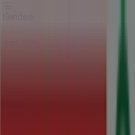
Estás aquí:
Oviedo - 28001
Destacados
Hiper-Supermercados
Hogar y Muebles
Jardín
y Bricolaje
Ropa, Zapatos y Complementos
Informática y
Electrónica
Juguetes y Bebés
Coches, Motos y
Recambios
Perfumerías y
Belleza
Viajes
Restauración
Deporte
Salud y
Ópticas
Ocio
Libros y Papelerías
Bancos y Seguros
Bodas
Publicidad
Supermercado SPAR | C/