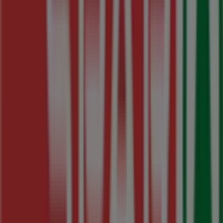
Bienvenido a la tienda de
SPAR
en Tiendeo, donde
podrás descubrir las mejores
ofertas
,
promociones
y
catálogos
de esta destacada marca del sector de
Hiper-
Supermercados
. Nuestra tienda física está ubicada en
C/
Melquiades Cabal 2
,
Oviedo
, y en ella encontrarás una
amplia gama de productos de calidad que te permitirán
ahorrar durante todo el
agosto de 2026
.
En Tiendeo te ofrecemos toda la información actualizada
sobre
SPAR
, como los horarios de apertura, las ofertas
exclusivas y la ubicación exacta de la tienda en
C/
Melquiades Cabal 2
. Además, tendrás acceso a los
últimos catálogos de
SPAR
, donde podrás descubrir las
promociones más recientes y aprovechar grandes
descuentos en productos de
Hiper-Supermercados
para
tus compras en
Oviedo
.
No pierdas la oportunidad de visitar la tienda de
SPAR
en
C/ Melquiades Cabal 2
para disfrutar de una
experiencia de compra completa. Te invitamos a