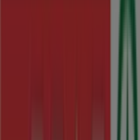
Melquiades Cabal 2, Oviedo -
Ofertas, horarios y teléfono
Tiendeo en Oviedo
»
Ofertas de Hiper-Supermercados en Oviedo
»
SPAR en Oviedo
»
SPAR | C/ Melquiades Cabal 2
Mapa
985 206 696
Mapa
985 206 696
Ofertas de SPAR en Oviedo
SPAR