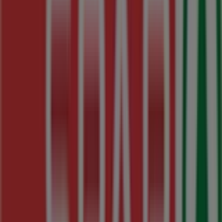
45 m
Cerrado
Massimo Dutti
Pelayo, 11, Oviedo
56 m
Cerrado
Otros negocios de Hiper-
Supermercados en Oviedo
SPAR