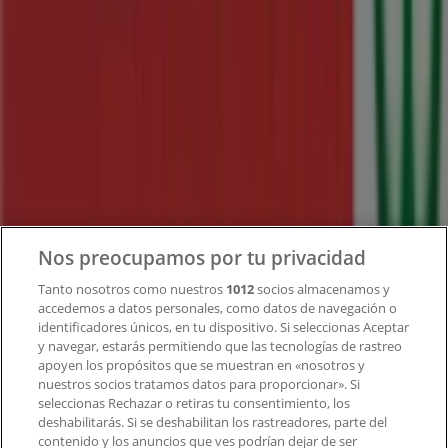
Tiendeo
¿Qué hacemos?
Soluciones para empresas
Noticias y prensa
Trabaja con nosotros
Contacto
Nos preocupamos por tu privacidad
Tanto nosotros como nuestros
1012
socios almacenamos y
accedemos a datos personales, como datos de navegación o
Contacto comercial y de marketing
identificadores únicos, en tu dispositivo. Si seleccionas Aceptar
Tienda mal colocada en el mapa
y navegar, estarás permitiendo que las tecnologías de rastreo
Notificar un folleto
apoyen los propósitos que se muestran en «nosotros y
¿Encontraste un problema en la web o en la
nuestros socios tratamos datos para proporcionar». Si
aplicación?
seleccionas Rechazar o retiras tu consentimiento, los
deshabilitarás. Si se deshabilitan los rastreadores, parte del
contenido y los anuncios que ves podrían dejar de ser