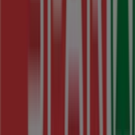
explorar las promociones que tenemos para ti este
agosto
y mantenerte informado de las mejores ofertas
de
SPAR
en
Oviedo
. ¡Visítanos y empieza a ahorrar hoy
mismo!
Más información de SPAR
Ver otras tiendas de SPAR en
Oviedo
Publicidad