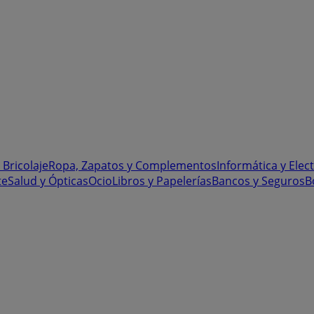
 Bricolaje
Ropa, Zapatos y Complementos
Informática y Elec
te
Salud y Ópticas
Ocio
Libros y Papelerías
Bancos y Seguros
B