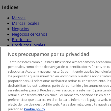
Índices
Marcas
Marcas locales
Negocios
Negocios cercanos
Productos
Productos locales
Ciudades
Nos preocupamos por tu privacidad
Descargar la APP Tiendeo
Tanto nosotros como nuestros
1012
socios almacenamos y accedemos
personales, como datos de navegación o identificadores únicos, en tu d
seleccionas Aceptar y navegar, estarás permitiendo que las tecnologí
los propósitos que se muestran en «nosotros y nuestros socios trata
proporcionar». Si seleccionas Rechazar o retiras tu consentimiento, los 
deshabilitan los rastreadores, parte del contenido y los anuncios que 
ser relevantes para ti. Puedes volver a acceder a este menú para camb
retirar el consentimiento en cualquier momento haciendo clic en el en
Copyright © Tiendeo ® 2026 · Shopfully Marketing S.L.U. –
preferencias» que aparece en el en la parte inferior de la página web.
efecto dentro de nuestro Sitio web. Para saber más, consulta nuestra p
Términos y condiciones
Política de privacidad
privacidad.
Cookie policy