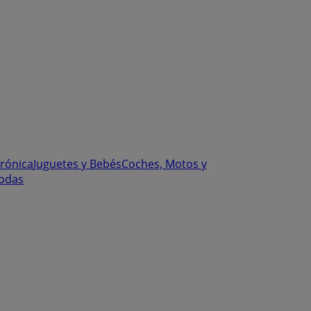
trónica
Juguetes y Bebés
Coches, Motos y
odas