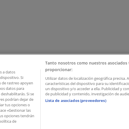
Tanto nosotros como nuestros asociados 
proporcionar:
 a datos
ispositivo. Si
Utilizar datos de localización geográfica precisa. 
as de rastreo apoyen
características del dispositivo para su identifica
mos datos para
un dispositivo y/o acceder a ella. Publicidad y c
deshabilitarás. Si se
de publicidad y contenido, investigación de audien
ves podrían dejar de
Lista de asociados (proveedores)
iar tus opciones o
lace «Gestionar las
 Palau de Mar – 08039 Barcelona, Spain
 Tus opciones tendrán
olítica de