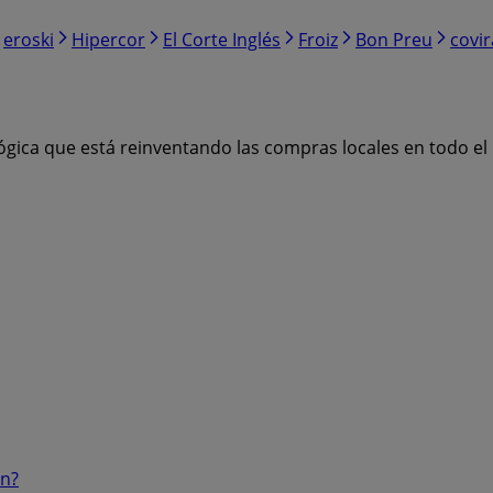
eroski
Hipercor
El Corte Inglés
Froiz
Bon Preu
covi
ógica que está reinventando las compras locales en todo e
ón?