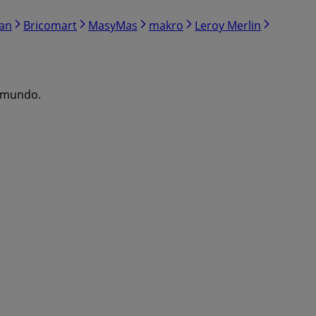
ran
Bricomart
MasyMas
makro
Leroy Merlin
l mundo.