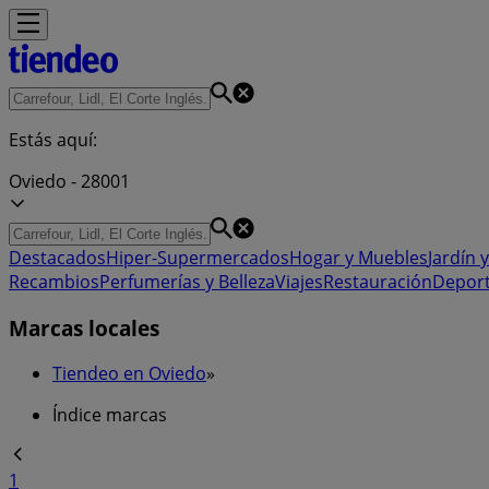
Estás aquí:
Oviedo - 28001
Destacados
Hiper-Supermercados
Hogar y Muebles
Jardín y
Recambios
Perfumerías y Belleza
Viajes
Restauración
Depor
Marcas locales
Tiendeo en Oviedo
»
Índice marcas
1