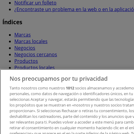
Notificar un folleto
¿Encontraste un problema en la web o en la aplicaci
Índices
Marcas
Marcas locales
Negocios
Negocios cercanos
Productos
Productos locales
Ciudades
Nos preocupamos por tu privacidad
Descargar la APP Tiendeo
Tanto nosotros como nuestros
1012
socios almacenamos y accedemos
personales, como datos de navegación o identificadores únicos, en tu d
seleccionas Aceptar y navegar, estarás permitiendo que las tecnologí
los propósitos que se muestran en «nosotros y nuestros socios trata
proporcionar». Si seleccionas Rechazar o retiras tu consentimiento, los 
deshabilitan los rastreadores, parte del contenido y los anuncios que 
ser relevantes para ti. Puedes volver a acceder a este menú para camb
retirar el consentimiento en cualquier momento haciendo clic en el en
Copyright © Tiendeo ® 2026 · Shopfully Marketing S.L.U. –
preferencias» que aparece en el en la parte inferior de la página web.