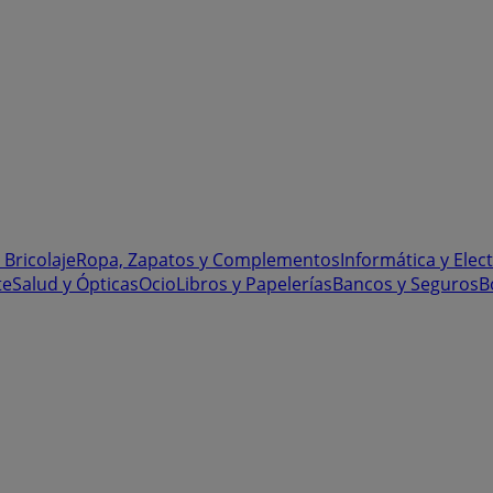
 Bricolaje
Ropa, Zapatos y Complementos
Informática y Elec
te
Salud y Ópticas
Ocio
Libros y Papelerías
Bancos y Seguros
B