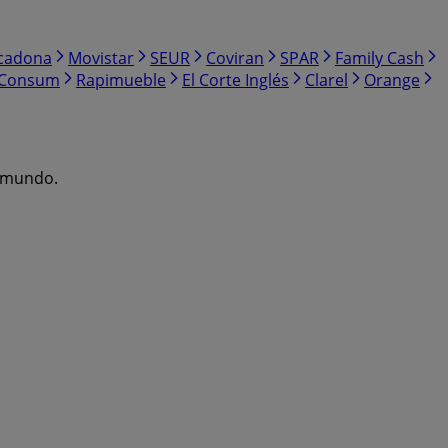
cadona
Movistar
SEUR
Coviran
SPAR
Family Cash
Consum
Rapimueble
El Corte Inglés
Clarel
Orange
l mundo.