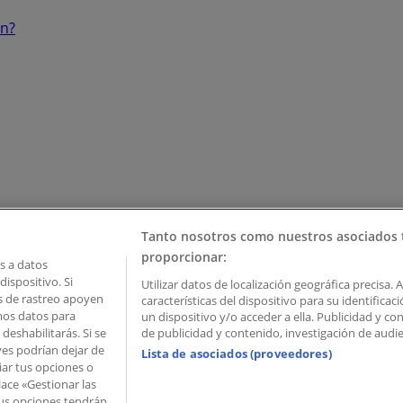
ón?
Tanto nosotros como nuestros asociados 
proporcionar:
 a datos
ispositivo. Si
Utilizar datos de localización geográfica precisa. 
as de rastreo apoyen
características del dispositivo para su identifica
mos datos para
un dispositivo y/o acceder a ella. Publicidad y c
deshabilitarás. Si se
de publicidad y contenido, investigación de audien
ves podrían dejar de
Lista de asociados (proveedores)
iar tus opciones o
lace «Gestionar las
 Palau de Mar – 08039 Barcelona, Spain
 Tus opciones tendrán