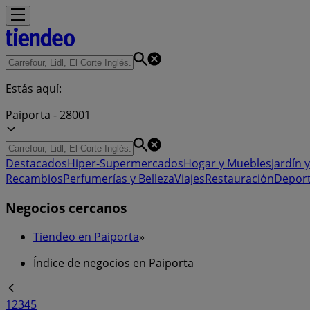
Estás aquí:
Paiporta - 28001
Destacados
Hiper-Supermercados
Hogar y Muebles
Jardín y
Recambios
Perfumerías y Belleza
Viajes
Restauración
Depor
Negocios cercanos
Tiendeo en Paiporta
»
Índice de negocios en Paiporta
1
2
3
4
5