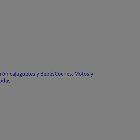
trónica
Juguetes y Bebés
Coches, Motos y
odas