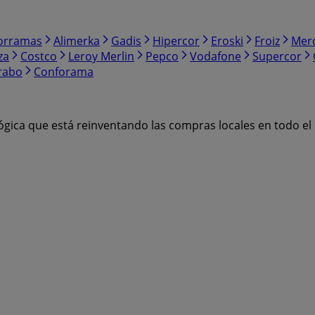
orramas
Alimerka
Gadis
Hipercor
Eroski
Froiz
Mer
za
Costco
Leroy Merlin
Pepco
Vodafone
Supercor
rabo
Conforama
ógica que está reinventando las compras locales en todo e