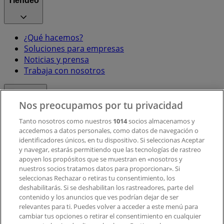
Tiendeo
¿Qué hacemos?
Soluciones para empresas
Noticias y prensa
Trabaja con nosotros
Contacto
Nos preocupamos por tu privacidad
Tanto nosotros como nuestros
1014
socios almacenamos y
accedemos a datos personales, como datos de navegación o
Contacto comercial y de marketing
identificadores únicos, en tu dispositivo. Si seleccionas Aceptar
Tienda mal colocada en el mapa
y navegar, estarás permitiendo que las tecnologías de rastreo
Notificar un folleto
apoyen los propósitos que se muestran en «nosotros y
¿Encontraste un problema en la web o en la
nuestros socios tratamos datos para proporcionar». Si
aplicación?
seleccionas Rechazar o retiras tu consentimiento, los
deshabilitarás. Si se deshabilitan los rastreadores, parte del
contenido y los anuncios que ves podrían dejar de ser
Índices
relevantes para ti. Puedes volver a acceder a este menú para
cambiar tus opciones o retirar el consentimiento en cualquier