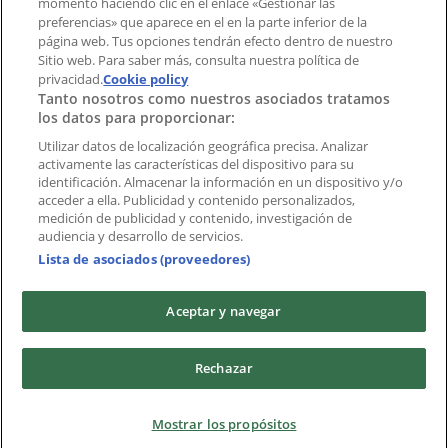
momento haciendo clic en el enlace «Gestionar las
preferencias» que aparece en el en la parte inferior de la
Marcas
página web. Tus opciones tendrán efecto dentro de nuestro
Marcas locales
Sitio web. Para saber más, consulta nuestra política de
privacidad.
Negocios
Cookie policy
Tanto nosotros como nuestros asociados tratamos
Negocios cercanos
los datos para proporcionar:
Productos
Productos locales
Utilizar datos de localización geográfica precisa. Analizar
activamente las características del dispositivo para su
Ciudades
identificación. Almacenar la información en un dispositivo y/o
acceder a ella. Publicidad y contenido personalizados,
Descargar la APP Tiendeo
medición de publicidad y contenido, investigación de
audiencia y desarrollo de servicios.
Lista de asociados (proveedores)
Aceptar y navegar
Copyright © Tiendeo ® 2026 · Shopfully Marketing S.L.U. –
Rechazar
Palau de Mar – 08039 Barcelona, Spain
Términos y condiciones
Política de privacidad
Mostrar los propósitos
Gestionar cookies