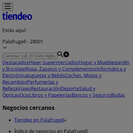
Estás aquí:
Palafrugell - 28001
Destacados
Hiper-Supermercados
Hogar y Muebles
Jardín
y Bricolaje
Ropa, Zapatos y Complementos
Informática y
Electrónica
Juguetes y Bebés
Coches, Motos y
Recambios
Perfumerías y
Belleza
Viajes
Restauración
Deporte
Salud y
Ópticas
Ocio
Libros y Papelerías
Bancos y Seguros
Bodas
Negocios cercanos
Tiendeo en Palafrugell
»
Índice de negocios en Palafrugell