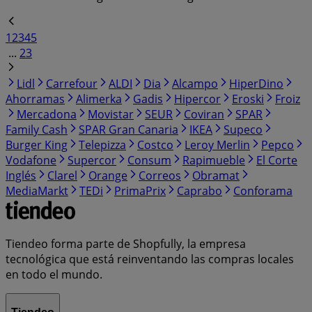
1
2
3
4
5
...
23
Lidl
Carrefour
ALDI
Dia
Alcampo
HiperDino
Ahorramas
Alimerka
Gadis
Hipercor
Eroski
Froiz
Mercadona
Movistar
SEUR
Coviran
SPAR
Family Cash
SPAR Gran Canaria
IKEA
Supeco
Burger King
Telepizza
Costco
Leroy Merlin
Pepco
Vodafone
Supercor
Consum
Rapimueble
El Corte
Inglés
Clarel
Orange
Correos
Obramat
MediaMarkt
TEDi
PrimaPrix
Caprabo
Conforama
Tiendeo forma parte de Shopfully, la empresa
tecnológica que está reinventando las compras locales
en todo el mundo.