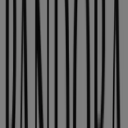
Pandora
¡Bienvenido a Tiendeo! Aquí puedes encontrar no solo
las mejores
ofertas
,
catálogos
y
promociones
, sino
también descubrir las tiendas más populares en
Palencia
. Durante el mes de
agosto de 2026
, en nuestra
plataforma podrás conocer las últimas novedades de
Pandora
, una de las marcas más reconocidas, así como
la ubicación y detalles de las tiendas más cercanas en
Palencia
.
En Tiendeo, no solo tendrás acceso a
promociones
y
descuentos, sino también a información sobre las
tiendas físicas de tu ciudad. Explora los catálogos de
Pandora
, encuentra las tiendas en
Palencia
y descubre
los productos con grandes descuentos para ahorrar en
tus compras este
agosto
. Además, te mantenemos al
tanto de las ubicaciones exactas, horarios de atención y
todos los detalles necesarios para que puedas disfrutar