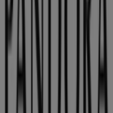
de una experiencia de compra completa en
Palencia
.
No pierdas la oportunidad de aprovechar las
ofertas
de
Pandora
en las tiendas de
Palencia
y mantente
actualizado con los mejores precios durante
agosto de
2026
. En Tiendeo, siempre encontrarás las mejores
tiendas y opciones de compra en
Palencia
. ¡Empieza a
explorar las tiendas y promociones que tenemos para ti
ahora mismo!
Publicidad