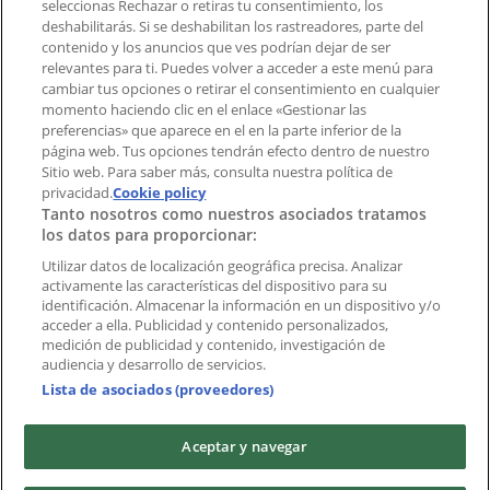
aplicación?
seleccionas Rechazar o retiras tu consentimiento, los
deshabilitarás. Si se deshabilitan los rastreadores, parte del
contenido y los anuncios que ves podrían dejar de ser
Índices
relevantes para ti. Puedes volver a acceder a este menú para
cambiar tus opciones o retirar el consentimiento en cualquier
momento haciendo clic en el enlace «Gestionar las
preferencias» que aparece en el en la parte inferior de la
Marcas
página web. Tus opciones tendrán efecto dentro de nuestro
Marcas locales
Sitio web. Para saber más, consulta nuestra política de
Negocios
privacidad.
Cookie policy
Tanto nosotros como nuestros asociados tratamos
Negocios cercanos
los datos para proporcionar:
Productos
Productos locales
Utilizar datos de localización geográfica precisa. Analizar
activamente las características del dispositivo para su
Ciudades
identificación. Almacenar la información en un dispositivo y/o
acceder a ella. Publicidad y contenido personalizados,
Descargar la APP Tiendeo
medición de publicidad y contenido, investigación de
audiencia y desarrollo de servicios.
Lista de asociados (proveedores)
Aceptar y navegar