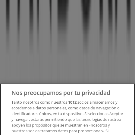
tecnológica que está reinventando las compras locales
en todo el mundo.
Tiendeo
¿Qué hacemos?
Soluciones para empresas
Noticias y prensa
Trabaja con nosotros
Contacto
Nos preocupamos por tu privacidad
Tanto nosotros como nuestros
1012
socios almacenamos y
accedemos a datos personales, como datos de navegación o
Contacto comercial y de marketing
identificadores únicos, en tu dispositivo. Si seleccionas Aceptar
Tienda mal colocada en el mapa
y navegar, estarás permitiendo que las tecnologías de rastreo
Notificar un folleto
apoyen los propósitos que se muestran en «nosotros y
¿Encontraste un problema en la web o en la
nuestros socios tratamos datos para proporcionar». Si