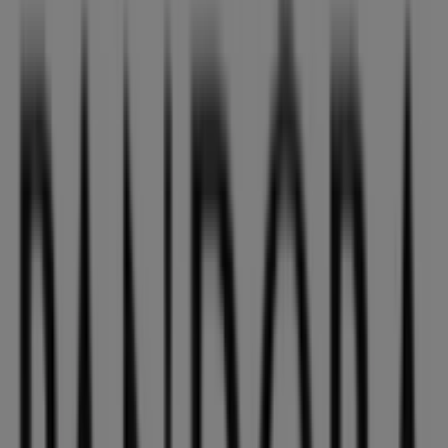
Estamos a punto de publicar ofertas de Pandora
Ciudades con tiendas de Pandora
Pandora en Valladolid
Pandora en Arroyo de la
Encomienda
Pandora en Aranda de Duero
Pandora
en Burgos
Pandora en Benavente
Ver más ciudades
Otros negocios de Ropa, Zapatos y
Complementos en Palencia