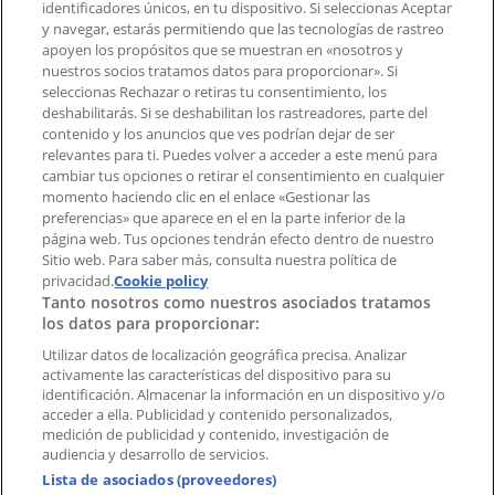
identificadores únicos, en tu dispositivo. Si seleccionas Aceptar
Tienda mal colocada en el mapa
y navegar, estarás permitiendo que las tecnologías de rastreo
Notificar un folleto
apoyen los propósitos que se muestran en «nosotros y
¿Encontraste un problema en la web o en la
nuestros socios tratamos datos para proporcionar». Si
aplicación?
seleccionas Rechazar o retiras tu consentimiento, los
deshabilitarás. Si se deshabilitan los rastreadores, parte del
contenido y los anuncios que ves podrían dejar de ser
Índices
relevantes para ti. Puedes volver a acceder a este menú para
cambiar tus opciones o retirar el consentimiento en cualquier
momento haciendo clic en el enlace «Gestionar las
preferencias» que aparece en el en la parte inferior de la
Marcas
página web. Tus opciones tendrán efecto dentro de nuestro
Marcas locales
Sitio web. Para saber más, consulta nuestra política de
Negocios
privacidad.
Cookie policy
Tanto nosotros como nuestros asociados tratamos
Negocios cercanos
los datos para proporcionar:
Productos
Productos locales
Utilizar datos de localización geográfica precisa. Analizar
activamente las características del dispositivo para su
Ciudades
identificación. Almacenar la información en un dispositivo y/o
acceder a ella. Publicidad y contenido personalizados,
Descargar la APP Tiendeo
medición de publicidad y contenido, investigación de
audiencia y desarrollo de servicios.
Lista de asociados (proveedores)