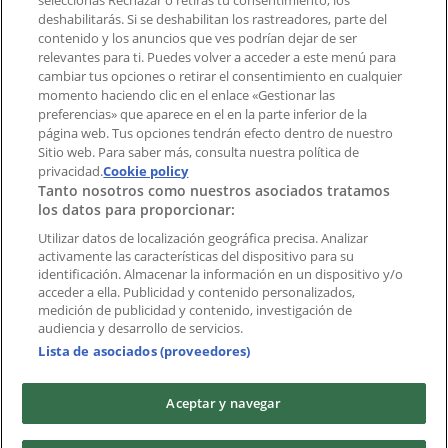
aplicación?
seleccionas Rechazar o retiras tu consentimiento, los
deshabilitarás. Si se deshabilitan los rastreadores, parte del
contenido y los anuncios que ves podrían dejar de ser
Índices
relevantes para ti. Puedes volver a acceder a este menú para
cambiar tus opciones o retirar el consentimiento en cualquier
momento haciendo clic en el enlace «Gestionar las
preferencias» que aparece en el en la parte inferior de la
Marcas
página web. Tus opciones tendrán efecto dentro de nuestro
Marcas locales
Sitio web. Para saber más, consulta nuestra política de
Negocios
privacidad.
Cookie policy
Tanto nosotros como nuestros asociados tratamos
Negocios cercanos
los datos para proporcionar:
Productos
Productos locales
Utilizar datos de localización geográfica precisa. Analizar
activamente las características del dispositivo para su
Ciudades
identificación. Almacenar la información en un dispositivo y/o
acceder a ella. Publicidad y contenido personalizados,
Descargar la APP Tiendeo
medición de publicidad y contenido, investigación de
audiencia y desarrollo de servicios.
Lista de asociados (proveedores)
Aceptar y navegar