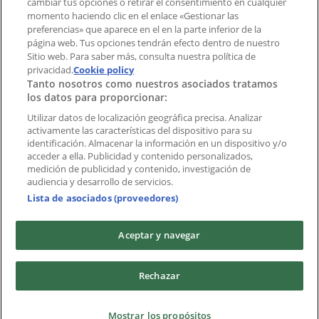
cambiar tus opciones o retirar el consentimiento en cualquier
momento haciendo clic en el enlace «Gestionar las
preferencias» que aparece en el en la parte inferior de la
Marcas
página web. Tus opciones tendrán efecto dentro de nuestro
Marcas locales
Sitio web. Para saber más, consulta nuestra política de
Negocios
privacidad.
Cookie policy
Tanto nosotros como nuestros asociados tratamos
Negocios cercanos
los datos para proporcionar:
Productos
Productos locales
Utilizar datos de localización geográfica precisa. Analizar
activamente las características del dispositivo para su
Ciudades
identificación. Almacenar la información en un dispositivo y/o
acceder a ella. Publicidad y contenido personalizados,
Descargar la APP Tiendeo
medición de publicidad y contenido, investigación de
audiencia y desarrollo de servicios.
Lista de asociados (proveedores)
Aceptar y navegar
Copyright © Tiendeo ® 2026 · Shopfully Marketing S.L.U. –
Rechazar
Palau de Mar – 08039 Barcelona, Spain
Términos y condiciones
Política de privacidad
Mostrar los propósitos