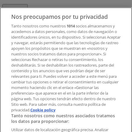
Contacto
Nos preocupamos por tu privacidad
Tanto nosotros como nuestros
1014
socios almacenamos y
accedemos a datos personales, como datos de navegación o
Contacto comercial y de marketing
identificadores únicos, en tu dispositivo. Si seleccionas Aceptar
Tienda mal colocada en el mapa
y navegar, estarás permitiendo que las tecnologías de rastreo
Notificar un folleto
apoyen los propósitos que se muestran en «nosotros y
¿Encontraste un problema en la web o en la
nuestros socios tratamos datos para proporcionar». Si
aplicación?
seleccionas Rechazar o retiras tu consentimiento, los
deshabilitarás. Si se deshabilitan los rastreadores, parte del
contenido y los anuncios que ves podrían dejar de ser
Índices
relevantes para ti. Puedes volver a acceder a este menú para
cambiar tus opciones o retirar el consentimiento en cualquier
momento haciendo clic en el enlace «Gestionar las
preferencias» que aparece en el en la parte inferior de la
Marcas
página web. Tus opciones tendrán efecto dentro de nuestro
Marcas locales
Sitio web. Para saber más, consulta nuestra política de
privacidad.
Negocios
Cookie policy
Tanto nosotros como nuestros asociados tratamos
Negocios cercanos
los datos para proporcionar:
Productos
Productos locales
Utilizar datos de localización geográfica precisa. Analizar