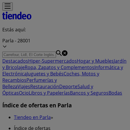
Estás aquí:
Parla - 28001
Destacados
Hiper-Supermercados
Hogar y Muebles
Jardín
y Bricolaje
Ropa, Zapatos y Complementos
Informática y
Electrónica
Juguetes y Bebés
Coches, Motos y
Recambios
Perfumerías y
Belleza
Viajes
Restauración
Deporte
Salud y
Ópticas
Ocio
Libros y Papelerías
Bancos y Seguros
Bodas
Índice de ofertas en Parla
Tiendeo en Parla
»
Índice de ofertas