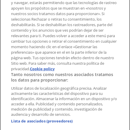
Tienda mal colocada en el mapa
y navegar, estarás permitiendo que las tecnologías de rastreo
Notificar un folleto
apoyen los propósitos que se muestran en «nosotros y
¿Encontraste un problema en la web o en la
nuestros socios tratamos datos para proporcionar». Si
aplicación?
seleccionas Rechazar o retiras tu consentimiento, los
deshabilitarás. Si se deshabilitan los rastreadores, parte del
contenido y los anuncios que ves podrían dejar de ser
Índices
relevantes para ti. Puedes volver a acceder a este menú para
cambiar tus opciones o retirar el consentimiento en cualquier
momento haciendo clic en el enlace «Gestionar las
preferencias» que aparece en el en la parte inferior de la
Marcas
página web. Tus opciones tendrán efecto dentro de nuestro
Marcas locales
Sitio web. Para saber más, consulta nuestra política de
Negocios
privacidad.
Cookie policy
Tanto nosotros como nuestros asociados tratamos
Negocios cercanos
los datos para proporcionar:
Productos
Productos locales
Utilizar datos de localización geográfica precisa. Analizar
activamente las características del dispositivo para su
Ciudades
identificación. Almacenar la información en un dispositivo y/o
acceder a ella. Publicidad y contenido personalizados,
Descargar la APP Tiendeo
medición de publicidad y contenido, investigación de
audiencia y desarrollo de servicios.
Lista de asociados (proveedores)