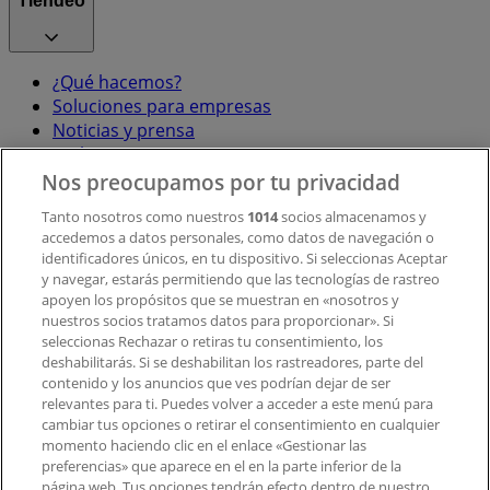
Tiendeo
¿Qué hacemos?
Soluciones para empresas
Noticias y prensa
Trabaja con nosotros
Nos preocupamos por tu privacidad
Contacto
Tanto nosotros como nuestros
1014
socios almacenamos y
accedemos a datos personales, como datos de navegación o
identificadores únicos, en tu dispositivo. Si seleccionas Aceptar
y navegar, estarás permitiendo que las tecnologías de rastreo
Contacto comercial y de marketing
apoyen los propósitos que se muestran en «nosotros y
Tienda mal colocada en el mapa
nuestros socios tratamos datos para proporcionar». Si
Notificar un folleto
seleccionas Rechazar o retiras tu consentimiento, los
deshabilitarás. Si se deshabilitan los rastreadores, parte del
¿Encontraste un problema en la web o en la
contenido y los anuncios que ves podrían dejar de ser
aplicación?
relevantes para ti. Puedes volver a acceder a este menú para
cambiar tus opciones o retirar el consentimiento en cualquier
momento haciendo clic en el enlace «Gestionar las
Índices
preferencias» que aparece en el en la parte inferior de la
página web. Tus opciones tendrán efecto dentro de nuestro