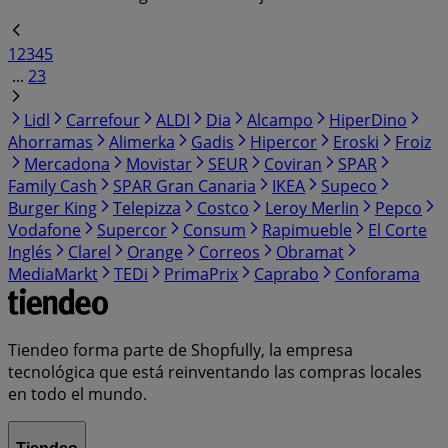
1
2
3
4
5
...
23
Lidl
Carrefour
ALDI
Dia
Alcampo
HiperDino
Ahorramas
Alimerka
Gadis
Hipercor
Eroski
Froiz
Mercadona
Movistar
SEUR
Coviran
SPAR
Family Cash
SPAR Gran Canaria
IKEA
Supeco
Burger King
Telepizza
Costco
Leroy Merlin
Pepco
Vodafone
Supercor
Consum
Rapimueble
El Corte
Inglés
Clarel
Orange
Correos
Obramat
MediaMarkt
TEDi
PrimaPrix
Caprabo
Conforama
Tiendeo forma parte de Shopfully, la empresa
tecnológica que está reinventando las compras locales
en todo el mundo.