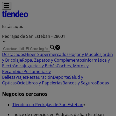
Estás aquí:
Pedrajas de San Esteban - 28001
Destacados
Hiper-Supermercados
Hogar y Muebles
Jardín
y Bricolaje
Ropa, Zapatos y Complementos
Informática y
Electrónica
Juguetes y Bebés
Coches, Motos y
Recambios
Perfumerías y
Belleza
Viajes
Restauración
Deporte
Salud y
Ópticas
Ocio
Libros y Papelerías
Bancos y Seguros
Bodas
Negocios cercanos
Tiendeo en Pedrajas de San Esteban
»
Índice de negocios en Pedrajas de San Esteban