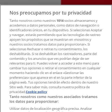
Contacto
Nos preocupamos por tu privacidad
Tanto nosotros como nuestros
1014
socios almacenamos y
accedemos a datos personales, como datos de navegación o
Contacto comercial y de marketing
identificadores únicos, en tu dispositivo. Si seleccionas Aceptar
Tienda mal colocada en el mapa
y navegar, estarás permitiendo que las tecnologías de rastreo
Notificar un folleto
apoyen los propósitos que se muestran en «nosotros y
¿Encontraste un problema en la web o en la
nuestros socios tratamos datos para proporcionar». Si
aplicación?
seleccionas Rechazar o retiras tu consentimiento, los
deshabilitarás. Si se deshabilitan los rastreadores, parte del
contenido y los anuncios que ves podrían dejar de ser
Índices
relevantes para ti. Puedes volver a acceder a este menú para
cambiar tus opciones o retirar el consentimiento en cualquier
momento haciendo clic en el enlace «Gestionar las
preferencias» que aparece en el en la parte inferior de la
Marcas
página web. Tus opciones tendrán efecto dentro de nuestro
Marcas locales
Sitio web. Para saber más, consulta nuestra política de
Negocios
privacidad.
Cookie policy
Tanto nosotros como nuestros asociados tratamos
Negocios cercanos
los datos para proporcionar:
Productos
Productos locales
Utilizar datos de localización geográfica precisa. Analizar