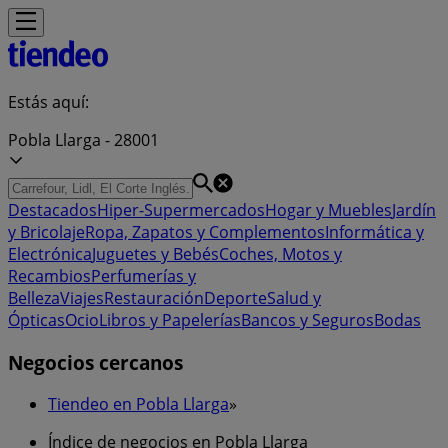
Estás aquí:
Pobla Llarga - 28001
Destacados
Hiper-Supermercados
Hogar y Muebles
Jardín
y Bricolaje
Ropa, Zapatos y Complementos
Informática y
Electrónica
Juguetes y Bebés
Coches, Motos y
Recambios
Perfumerías y
Belleza
Viajes
Restauración
Deporte
Salud y
Ópticas
Ocio
Libros y Papelerías
Bancos y Seguros
Bodas
Negocios cercanos
Tiendeo en Pobla Llarga
»
Índice de negocios en Pobla Llarga