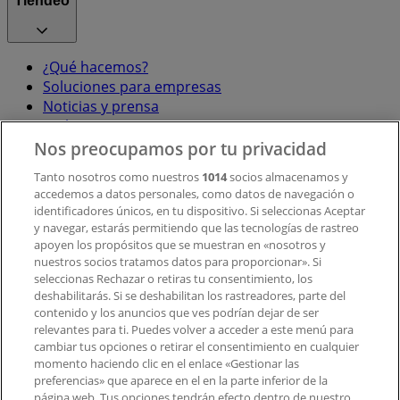
Tiendeo
¿Qué hacemos?
Soluciones para empresas
Noticias y prensa
Trabaja con nosotros
Nos preocupamos por tu privacidad
Contacto
Tanto nosotros como nuestros
1014
socios almacenamos y
accedemos a datos personales, como datos de navegación o
identificadores únicos, en tu dispositivo. Si seleccionas Aceptar
y navegar, estarás permitiendo que las tecnologías de rastreo
Contacto comercial y de marketing
apoyen los propósitos que se muestran en «nosotros y
Tienda mal colocada en el mapa
nuestros socios tratamos datos para proporcionar». Si
Notificar un folleto
seleccionas Rechazar o retiras tu consentimiento, los
deshabilitarás. Si se deshabilitan los rastreadores, parte del
¿Encontraste un problema en la web o en la
contenido y los anuncios que ves podrían dejar de ser
aplicación?
relevantes para ti. Puedes volver a acceder a este menú para
cambiar tus opciones o retirar el consentimiento en cualquier
momento haciendo clic en el enlace «Gestionar las
Índices
preferencias» que aparece en el en la parte inferior de la
página web. Tus opciones tendrán efecto dentro de nuestro