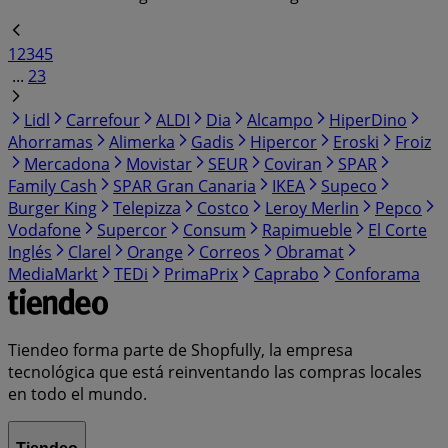
1
2
3
4
5
...
23
Lidl
Carrefour
ALDI
Dia
Alcampo
HiperDino
Ahorramas
Alimerka
Gadis
Hipercor
Eroski
Froiz
Mercadona
Movistar
SEUR
Coviran
SPAR
Family Cash
SPAR Gran Canaria
IKEA
Supeco
Burger King
Telepizza
Costco
Leroy Merlin
Pepco
Vodafone
Supercor
Consum
Rapimueble
El Corte
Inglés
Clarel
Orange
Correos
Obramat
MediaMarkt
TEDi
PrimaPrix
Caprabo
Conforama
Tiendeo forma parte de Shopfully, la empresa
tecnológica que está reinventando las compras locales
en todo el mundo.