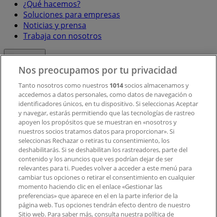
¿Qué hacemos?
Soluciones para empresas
Noticias y prensa
Trabaja con nosotros
Contacto
Nos preocupamos por tu privacidad
Tanto nosotros como nuestros
1014
socios almacenamos y
accedemos a datos personales, como datos de navegación o
Contacto comercial y de marketing
identificadores únicos, en tu dispositivo. Si seleccionas Aceptar
Tienda mal colocada en el mapa
y navegar, estarás permitiendo que las tecnologías de rastreo
Notificar un folleto
apoyen los propósitos que se muestran en «nosotros y
¿Encontraste un problema en la web o en la
nuestros socios tratamos datos para proporcionar». Si
aplicación?
seleccionas Rechazar o retiras tu consentimiento, los
deshabilitarás. Si se deshabilitan los rastreadores, parte del
contenido y los anuncios que ves podrían dejar de ser
Índices
relevantes para ti. Puedes volver a acceder a este menú para
cambiar tus opciones o retirar el consentimiento en cualquier
momento haciendo clic en el enlace «Gestionar las
preferencias» que aparece en el en la parte inferior de la
Marcas
página web. Tus opciones tendrán efecto dentro de nuestro
Marcas locales
Sitio web. Para saber más, consulta nuestra política de