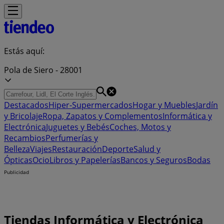
Estás aquí:
Pola de Siero - 28001
Destacados
Hiper-Supermercados
Hogar y Muebles
Jardín
y Bricolaje
Ropa, Zapatos y Complementos
Informática y
Electrónica
Juguetes y Bebés
Coches, Motos y
Recambios
Perfumerías y
Belleza
Viajes
Restauración
Deporte
Salud y
Ópticas
Ocio
Libros y Papelerías
Bancos y Seguros
Bodas
Publicidad
Tiendas Informática y Electrónica