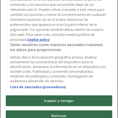
contenido y los anuncios que ves podrían dejar de ser
Índices
relevantes para ti. Puedes volver a acceder a este menú para
cambiar tus opciones o retirar el consentimiento en cualquier
momento haciendo clic en el enlace «Gestionar las
preferencias» que aparece en el en la parte inferior de la
Marcas
página web. Tus opciones tendrán efecto dentro de nuestro
Marcas locales
Sitio web. Para saber más, consulta nuestra política de
Negocios
privacidad.
Cookie policy
Tanto nosotros como nuestros asociados tratamos
Negocios cercanos
los datos para proporcionar:
Productos
Productos locales
Utilizar datos de localización geográfica precisa. Analizar
activamente las características del dispositivo para su
Ciudades
identificación. Almacenar la información en un dispositivo y/o
acceder a ella. Publicidad y contenido personalizados,
Descargar la APP Tiendeo
medición de publicidad y contenido, investigación de
audiencia y desarrollo de servicios.
Lista de asociados (proveedores)
Aceptar y navegar
Copyright © Tiendeo ® 2026 · Shopfully Marketing S.L.U. –
Rechazar