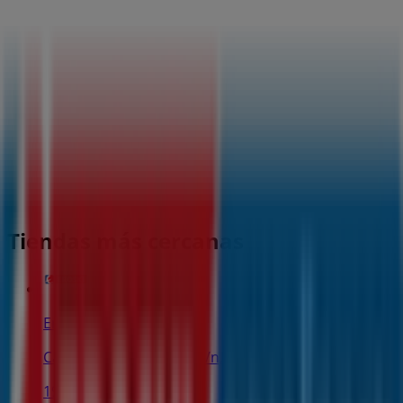
Tiendas más cercanas
Eroski
Carretera Son Servera s/n, Portocristo
190 m