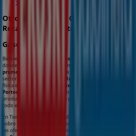
Otros negocios de Coches, Motos y
Recambios en Portocristo
Gasolinera Eroski
Bienvenido a la tienda de
Gasolinera Eroski
en Tiendeo,
donde podrás descubrir las mejores
ofertas
,
promociones
y
catálogos
de esta destacada marca del
sector de
Coches, Motos y Recambios
. Nuestra tienda
física está ubicada en
Carretera Son Servera s/n
,
Portocristo
, y en ella encontrarás una amplia gama de
productos de calidad que te permitirán ahorrar durante
todo el
agosto de 2026
.
En Tiendeo te ofrecemos toda la información actualizada
sobre
Gasolinera Eroski
, como los horarios de apertura,
las ofertas exclusivas y la ubicación exacta de la tienda