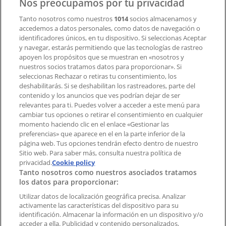
Nos preocupamos por tu privacidad
Tanto nosotros como nuestros
1014
socios almacenamos y
accedemos a datos personales, como datos de navegación o
Contacto comercial y de marketing
identificadores únicos, en tu dispositivo. Si seleccionas Aceptar
Tienda mal colocada en el mapa
y navegar, estarás permitiendo que las tecnologías de rastreo
Notificar un folleto
apoyen los propósitos que se muestran en «nosotros y
¿Encontraste un problema en la web o en la
nuestros socios tratamos datos para proporcionar». Si
aplicación?
seleccionas Rechazar o retiras tu consentimiento, los
deshabilitarás. Si se deshabilitan los rastreadores, parte del
contenido y los anuncios que ves podrían dejar de ser
Índices
relevantes para ti. Puedes volver a acceder a este menú para
cambiar tus opciones o retirar el consentimiento en cualquier
momento haciendo clic en el enlace «Gestionar las
preferencias» que aparece en el en la parte inferior de la
Marcas
página web. Tus opciones tendrán efecto dentro de nuestro
Marcas locales
Sitio web. Para saber más, consulta nuestra política de
Negocios
privacidad.
Cookie policy
Tanto nosotros como nuestros asociados tratamos
Negocios cercanos
los datos para proporcionar:
Productos
Productos locales
Utilizar datos de localización geográfica precisa. Analizar
activamente las características del dispositivo para su
Ciudades
identificación. Almacenar la información en un dispositivo y/o
acceder a ella. Publicidad y contenido personalizados,