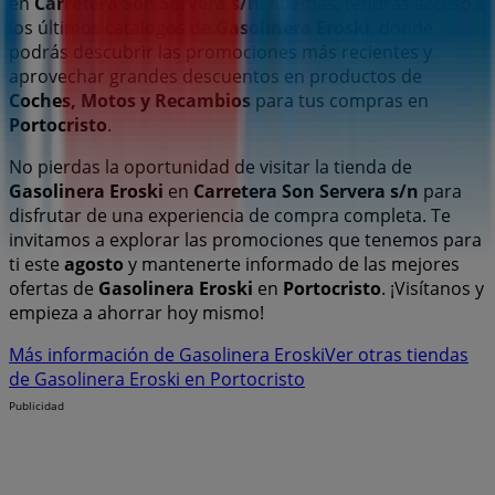
en
Carretera Son Servera s/n
. Además, tendrás acceso a
los últimos catálogos de
Gasolinera Eroski
, donde
podrás descubrir las promociones más recientes y
aprovechar grandes descuentos en productos de
Coches, Motos y Recambios
para tus compras en
Portocristo
.
No pierdas la oportunidad de visitar la tienda de
Gasolinera Eroski
en
Carretera Son Servera s/n
para
disfrutar de una experiencia de compra completa. Te
invitamos a explorar las promociones que tenemos para
ti este
agosto
y mantenerte informado de las mejores
ofertas de
Gasolinera Eroski
en
Portocristo
. ¡Visítanos y
empieza a ahorrar hoy mismo!
Más información de Gasolinera Eroski
Ver otras tiendas
de Gasolinera Eroski en Portocristo
Publicidad