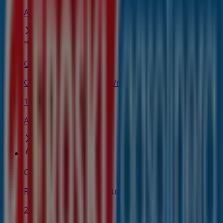
Abierto
Gasolinera Eroski
Carretera Son Servera s/n, Portocristo
199 m
Abierto
Cerdà
Ronda Oeste Nº 91, Portocristo
272 m