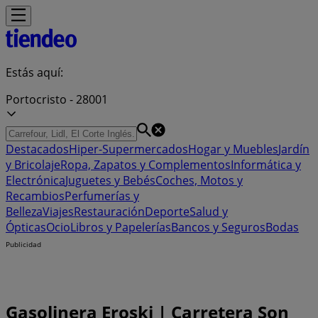
Estás aquí:
Portocristo - 28001
Destacados
Hiper-Supermercados
Hogar y Muebles
Jardín
y Bricolaje
Ropa, Zapatos y Complementos
Informática y
Electrónica
Juguetes y Bebés
Coches, Motos y
Recambios
Perfumerías y
Belleza
Viajes
Restauración
Deporte
Salud y
Ópticas
Ocio
Libros y Papelerías
Bancos y Seguros
Bodas
Publicidad
Gasolinera Eroski | Carretera Son