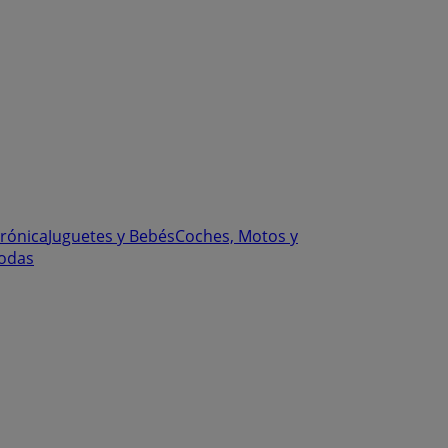
trónica
Juguetes y Bebés
Coches, Motos y
odas