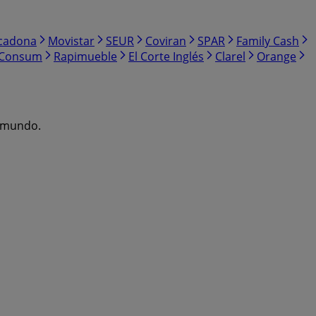
cadona
Movistar
SEUR
Coviran
SPAR
Family Cash
Consum
Rapimueble
El Corte Inglés
Clarel
Orange
l mundo.