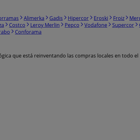
orramas
Alimerka
Gadis
Hipercor
Eroski
Froiz
Mer
za
Costco
Leroy Merlin
Pepco
Vodafone
Supercor
rabo
Conforama
ógica que está reinventando las compras locales en todo e