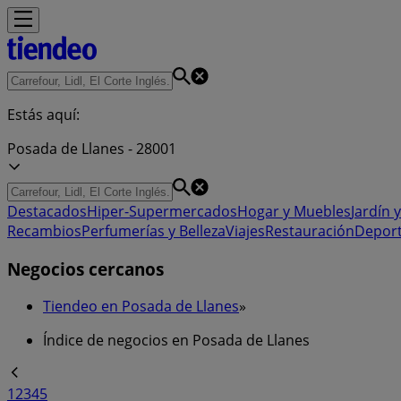
Estás aquí:
Posada de Llanes - 28001
Destacados
Hiper-Supermercados
Hogar y Muebles
Jardín y
Recambios
Perfumerías y Belleza
Viajes
Restauración
Depor
Negocios cercanos
Tiendeo en Posada de Llanes
»
Índice de negocios en Posada de Llanes
1
2
3
4
5