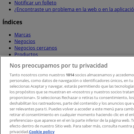
Notificar un folleto
¿Encontraste un problema en la web o en la aplicaci
Índices
Marcas
Negocios
Negocios cercanos
Productos
Ciudades
Nos preocupamos por tu privacidad
Descargar la APP Tiendeo
Tanto nosotros como nuestros
1014
socios almacenamos y accedemos
personales, como datos de navegación o identificadores únicos, en tu d
seleccionas Aceptar y navegar, estarás permitiendo que las tecnologí
los propósitos que se muestran en «nosotros y nuestros socios trata
proporcionar». Si seleccionas Rechazar o retiras tu consentimiento, los 
deshabilitan los rastreadores, parte del contenido y los anuncios que 
ser relevantes para ti. Puedes volver a acceder a este menú para camb
retirar el consentimiento en cualquier momento haciendo clic en el en
Copyright © Tiendeo ® 2026 · Shopfully Marketing S.L.U. –
preferencias» que aparece en el en la parte inferior de la página web.
efecto dentro de nuestro Sitio web. Para saber más, consulta nuestra p
Términos y condiciones
Política de privacidad
privacidad.
Cookie policy