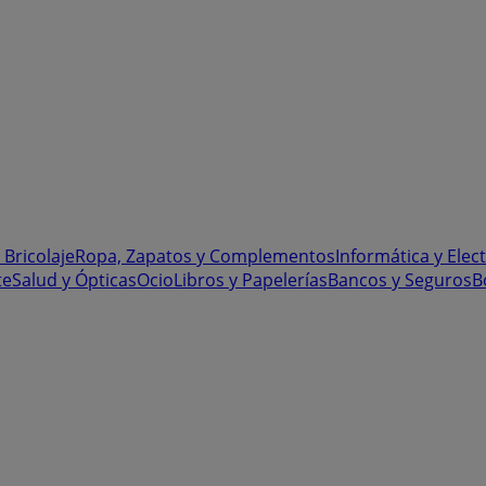
 Bricolaje
Ropa, Zapatos y Complementos
Informática y Elec
te
Salud y Ópticas
Ocio
Libros y Papelerías
Bancos y Seguros
B