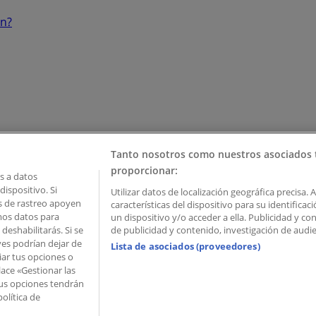
ón?
Tanto nosotros como nuestros asociados 
proporcionar:
 a datos
ispositivo. Si
Utilizar datos de localización geográfica precisa. 
as de rastreo apoyen
características del dispositivo para su identifica
mos datos para
un dispositivo y/o acceder a ella. Publicidad y c
deshabilitarás. Si se
de publicidad y contenido, investigación de audien
ves podrían dejar de
Lista de asociados (proveedores)
iar tus opciones o
lace «Gestionar las
 Palau de Mar – 08039 Barcelona, Spain
 Tus opciones tendrán
olítica de