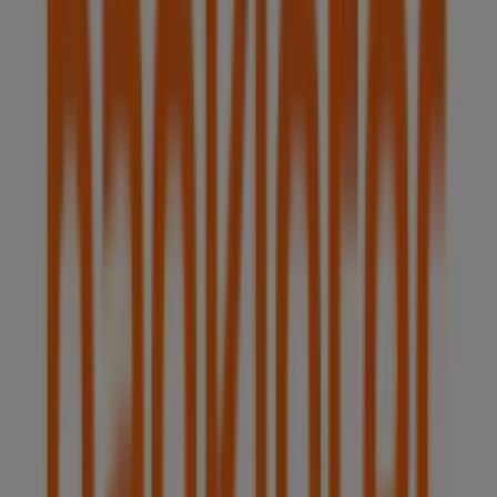
Estamos a punto de publicar ofertas de Bankinter
Ciudades con tiendas de Bankinter
Bankinter en Boadilla del Monte
Bankinter en
Alcorcón
Bankinter en Majadahonda
Bankinter en
Madrid
Bankinter en Leganés
Bankinter en Ibiza
Bankinter en Villaviciosa de Odón
Bankinter en
Móstoles
Bankinter en Fuenlabrada
Bankinter en
Getafe
Bankinter en Alcobendas
Bankinter en Tres
Cantos
Ver más ciudades
Otros negocios de Bancos y Seguros
en Pozuelo de Alarcón