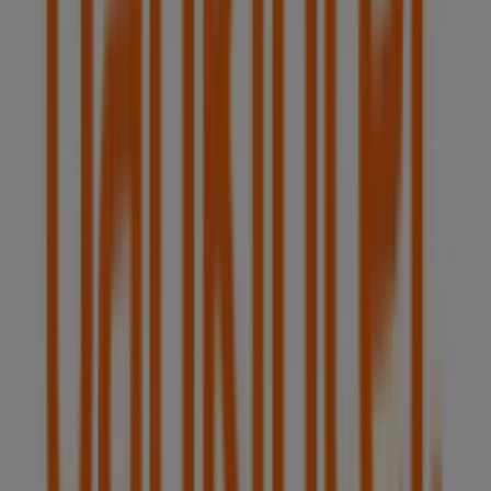
Bankinter
¡Bienvenido a Tiendeo! Aquí puedes encontrar no solo
las mejores
ofertas
,
catálogos
y
promociones
, sino
también descubrir las tiendas más populares en
Pozuelo
de Alarcón
. Durante el mes de
agosto de 2026
, en
nuestra plataforma podrás conocer las últimas
novedades de
Bankinter
, una de las marcas más
reconocidas, así como la ubicación y detalles de las
tiendas más cercanas en
Pozuelo de Alarcón
.
En Tiendeo, no solo tendrás acceso a
promociones
y
descuentos, sino también a información sobre las
tiendas físicas de tu ciudad. Explora los catálogos de
Bankinter
, encuentra las tiendas en
Pozuelo de Alarcón
y descubre los productos con grandes descuentos para
ahorrar en tus compras este
agosto
. Además, te
mantenemos al tanto de las ubicaciones exactas,
horarios de atención y todos los detalles necesarios para