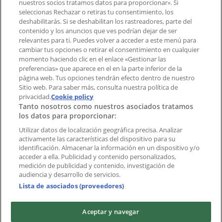
¿Encontraste un problema en la web o en la
nuestros socios tratamos datos para proporcionar». Si
aplicación?
seleccionas Rechazar o retiras tu consentimiento, los
deshabilitarás. Si se deshabilitan los rastreadores, parte del
contenido y los anuncios que ves podrían dejar de ser
Índices
relevantes para ti. Puedes volver a acceder a este menú para
cambiar tus opciones o retirar el consentimiento en cualquier
momento haciendo clic en el enlace «Gestionar las
preferencias» que aparece en el en la parte inferior de la
Marcas
página web. Tus opciones tendrán efecto dentro de nuestro
Marcas locales
Sitio web. Para saber más, consulta nuestra política de
Negocios
privacidad.
Cookie policy
Tanto nosotros como nuestros asociados tratamos
Negocios cercanos
los datos para proporcionar:
Productos
Productos locales
Utilizar datos de localización geográfica precisa. Analizar
activamente las características del dispositivo para su
Ciudades
identificación. Almacenar la información en un dispositivo y/o
acceder a ella. Publicidad y contenido personalizados,
Descargar la APP Tiendeo
medición de publicidad y contenido, investigación de
audiencia y desarrollo de servicios.
Lista de asociados (proveedores)
Aceptar y navegar