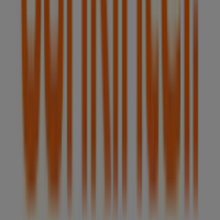
que puedas disfrutar de una experiencia de compra
completa en
Pozuelo de Alarcón
.
No pierdas la oportunidad de aprovechar las
ofertas
de
Bankinter
en las tiendas de
Pozuelo de Alarcón
y
mantente actualizado con los mejores precios durante
agosto de 2026
. En Tiendeo, siempre encontrarás las
mejores tiendas y opciones de compra en
Pozuelo de
Alarcón
. ¡Empieza a explorar las tiendas y promociones
que tenemos para ti ahora mismo!
Publicidad