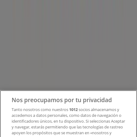
Tiendeo forma parte de Shopfully, la empresa
tecnológica que está reinventando las compras locales
en todo el mundo.
Tiendeo
¿Qué hacemos?
Soluciones para empresas
Noticias y prensa
Trabaja con nosotros
Contacto
Nos preocupamos por tu privacidad
Tanto nosotros como nuestros
1012
socios almacenamos y
accedemos a datos personales, como datos de navegación o
Contacto comercial y de marketing
identificadores únicos, en tu dispositivo. Si seleccionas Aceptar
Tienda mal colocada en el mapa
y navegar, estarás permitiendo que las tecnologías de rastreo
Notificar un folleto
apoyen los propósitos que se muestran en «nosotros y