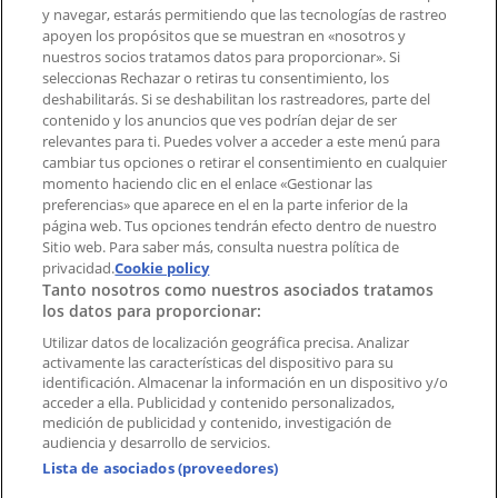
Tienda mal colocada en el mapa
y navegar, estarás permitiendo que las tecnologías de rastreo
Notificar un folleto
apoyen los propósitos que se muestran en «nosotros y
¿Encontraste un problema en la web o en la
nuestros socios tratamos datos para proporcionar». Si
aplicación?
seleccionas Rechazar o retiras tu consentimiento, los
deshabilitarás. Si se deshabilitan los rastreadores, parte del
contenido y los anuncios que ves podrían dejar de ser
Índices
relevantes para ti. Puedes volver a acceder a este menú para
cambiar tus opciones o retirar el consentimiento en cualquier
momento haciendo clic en el enlace «Gestionar las
preferencias» que aparece en el en la parte inferior de la
Marcas
página web. Tus opciones tendrán efecto dentro de nuestro
Marcas locales
Sitio web. Para saber más, consulta nuestra política de
Negocios
privacidad.
Cookie policy
Tanto nosotros como nuestros asociados tratamos
Negocios cercanos
los datos para proporcionar:
Productos
Productos locales
Utilizar datos de localización geográfica precisa. Analizar
activamente las características del dispositivo para su
Ciudades
identificación. Almacenar la información en un dispositivo y/o
acceder a ella. Publicidad y contenido personalizados,
Descargar la APP Tiendeo
medición de publicidad y contenido, investigación de
audiencia y desarrollo de servicios.
Lista de asociados (proveedores)